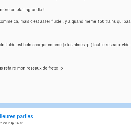
nfére on etait agrandie !
comme ca, mais c'est asser fluide , y a quand meme 150 trains qui pas
in fluide est bein charger comme je les aimes :p ( tout le reseaux vide e
ais refaire mon reseaux de frette :p
leures parties
re 2008 @ 16:42