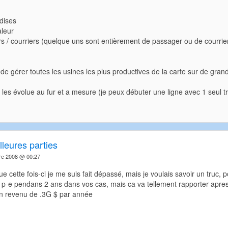
dises
aleur
s / courriers (quelque uns sont entièrement de passager ou de courrie
ie de gérer toutes les usines les plus productives de la carte sur de gran
les évolue au fur et a mesure (je peux débuter une ligne avec 1 seul tr
leures parties
re 2008 @ 00:27
e cette fois-ci je me suis fait dépassé, mais je voulais savoir un truc
el p-e pendans 2 ans dans vos cas, mais ca va tellement rapporter apr
un revenu de .3G $ par année