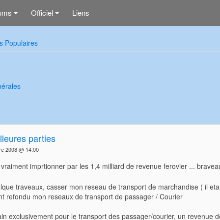
ums
Officiel
Liens
+
+
s Populaires
nérales
leures parties
re 2008 @ 14:00
is vraiment imprtionner par les 1,4 milliard de revenue ferovier ... brave
uelque traveaux, casser mon reseau de transport de marchandise ( il etait
t refondu mon reseaux de transport de passager / Courier
rain exclusivement pour le transport des passager/courier, un revenue d