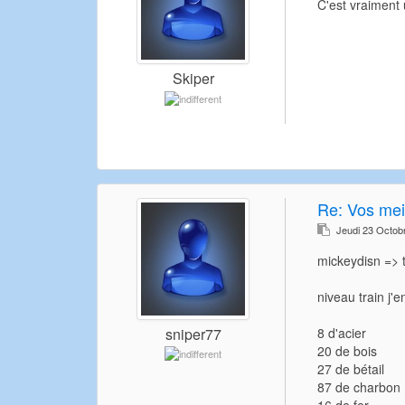
C'est vraiment 
Skiper
Re:
Vos meil
Jeudi 23 Octob
mickeydisn => t
niveau train j'
8 d'acier
sniper77
20 de bois
27 de bétail
87 de charbon
16 de fer