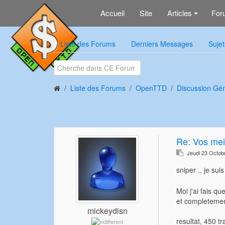
Accueil
Site
Articles
For
+
Liste des Forums
Derniers Messages
Sujet
Liste des Forums
OpenTTD
Discussion Gé
Re:
Vos meil
Jeudi 23 Octob
sniper .. je su
Moi j'ai fais q
et completemen
mickeydisn
resultat, 450 t