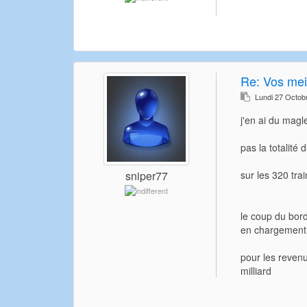
Re:
Vos meil
Lundi 27 Octob
j'en ai du magl
pas la totalité
sur les 320 trai
sniper77
le coup du bord
en chargement e
pour les revenus
milliard