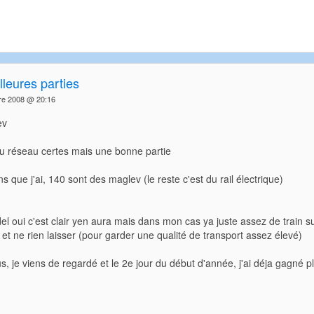
leures parties
re 2008 @ 20:16
ev
 du réseau certes mais une bonne partie
ns que j'ai, 140 sont des maglev (le reste c'est du rail électrique)
el oui c'est clair yen aura mais dans mon cas ya juste assez de train su
t ne rien laisser (pour garder une qualité de transport assez élevé)
, je viens de regardé et le 2e jour du début d'année, j'ai déja gagné plus