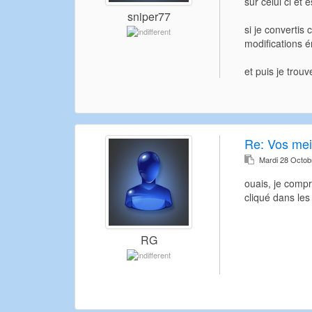
sur celui ci et
sniper77
si je convertis
modifications é
et puis je trou
Re:
Vos meil
Mardi 28 Octob
ouais, je compr
cliqué dans les 
RG