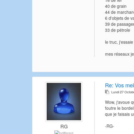
40 de grain
44 de marchan
6 d'objets de v
39 de passager
33 de pétrole
le truc, j'essa
mes réseaux je 
Re:
Vos meil
Lundi 27 Octob
Wow, j'avoue qu
foutre le bord
que je faisais 
-RG-
RG