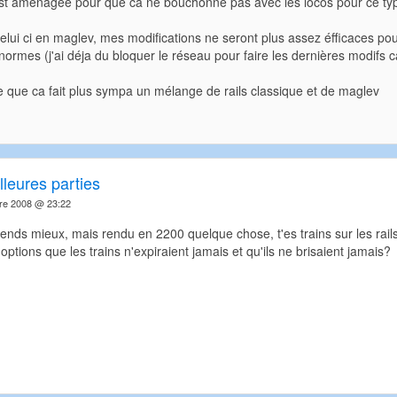
 est aménagée pour que ca ne bouchonne pas avec les locos pour ce typ
 celui ci en maglev, mes modifications ne seront plus assez éfficaces pou
normes (j'ai déja du bloquer le réseau pour faire les dernières modifs c
ve que ca fait plus sympa un mélange de rails classique et de maglev
leures parties
re 2008 @ 23:22
ends mieux, mais rendu en 2200 quelque chose, t'es trains sur les rail
options que les trains n'expiraient jamais et qu'ils ne brisaient jamais?