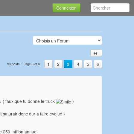
Connexion
1
2
3
4
5
6
53 posts :: Page 3 of 6
au ( faux que tu donne le truck
)
 saturair donc dur a faire evolué )
e 250 million annuel