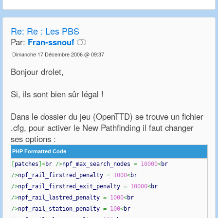
Re:
Re : Les PBS
Par:
Fran-ssnouf
Dimanche 17 Décembre 2006 @ 09:37
Bonjour drolet,
Si, ils sont bien sûr légal !
Dans le dossier du jeu (OpenTTD) se trouve un fichier
.cfg, pour activer le New Pathfinding il faut changer
ses options :
PHP Formatted Code
[
patches
]
<
br
/>
npf_max_search_nodes
=
10000
<
br
/>
npf_rail_firstred_penalty
=
1000
<
br
/>
npf_rail_firstred_exit_penalty
=
10000
<
br
/>
npf_rail_lastred_penalty
=
1000
<
br
/>
npf_rail_station_penalty
=
100
<
br