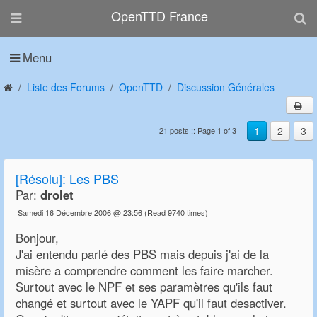
OpenTTD France
Menu
Liste des Forums
OpenTTD
Discussion Générales
1
2
3
21 posts :: Page 1 of 3
[Résolu]: Les PBS
Par:
drolet
Samedi 16 Décembre 2006 @ 23:56
(Read 9740 times)
Bonjour,
J'ai entendu parlé des PBS mais depuis j'ai de la
misère a comprendre comment les faire marcher.
Surtout avec le NPF et ses paramètres qu'ils faut
changé et surtout avec le YAPF qu'il faut desactiver.