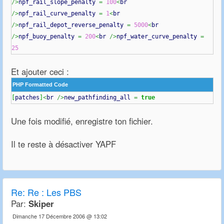
/>
npf_rail_slope_penalty
=
100
<
br
/>
npf_rail_curve_penalty
=
1
<
br
/>
npf_rail_depot_reverse_penalty
=
5000
<
br
/>
npf_buoy_penalty
=
200
<
br
/>
npf_water_curve_penalty
=
25
Et ajouter ceci :
PHP Formatted Code
[
patches
]
<
br
/>
new_pathfinding_all
=
true
Une fois modifié, enregistre ton fichier.
Il te reste à désactiver YAPF
Re:
Re : Les PBS
Par:
Skiper
Dimanche 17 Décembre 2006 @ 13:02