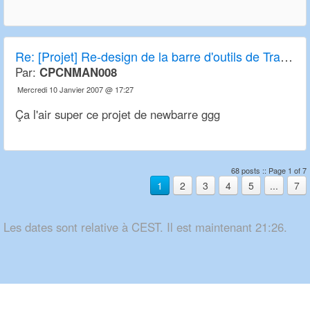
Re:
[Projet] Re-design de la barre d'outils de Transport Tycoon Deluxe et OpenTTD
Par:
CPCNMAN008
Mercredi 10 Janvier 2007 @ 17:27
Ça l'air super ce projet de newbarre ggg
68 posts :: Page 1 of 7
1
2
3
4
5
...
7
Les dates sont relative à CEST. Il est maintenant 21:26.