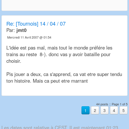
Re:
[Tournois] 14 / 04 / 07
Par:
jmt0
Mercredi 11 Avril 2007 @ 01:54
L'idée est pas mal, mais tout le monde préfére les
trains au reste 8-). donc vas y avoir bataille pour
choisir.
Pis jouer a deux, ca s'apprend, ca vat etre super tendu
ton histoire. Mais ca peut etre marrant
44 posts :: Page 1 of 5
1
2
3
4
5
Les dates sont relative à CEST. Il est maintenant 01:23.