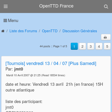
OpenTTD France
Menu
Liste des Forums
OpenTTD
Discussion Générales
1
2
3
4
5
44 posts :: Page 1 of 5
[Tournois] vendredi 13 / 04 / 07 [Plus Samedi]
Par:
jmt0
Mardi 10 Avril 2007 @ 21:25
(Read 18534 times)
date et heure: Vendredi 13 avril 21h (en france) 15H
outre atlantique
liste des participant:
jmt0