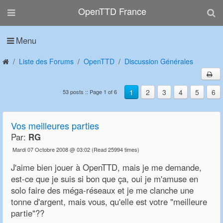
OpenTTD France
Menu
Liste des Forums
OpenTTD
Discussion Générales
1
2
3
4
5
6
53 posts :: Page 1 of 6
Vos meilleures parties
Par:
RG
Mardi 07 Octobre 2008 @ 03:02
(Read 25994 times)
J'aime bien jouer à OpenTTD, mais je me demande,
est-ce que je suis si bon que ça, oui je m'amuse en
solo faire des méga-réseaux et je me clanche une
tonne d'argent, mais vous, qu'elle est votre "meilleure
partie"??