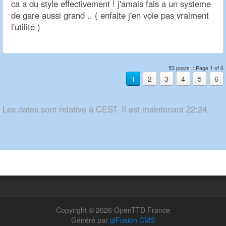
ca a du style effectivement ! j'amais fais a un systeme
de gare aussi grand .. ( enfaite j'en voie pas vraiment
l'utilité )
53 posts :: Page 1 of 6
1
2
3
4
5
6
Les dates sont relative à CEST. Il est maintenant 22:24.
Copyright © 2026 OpenTTD France
Généré par
glFusion CMS