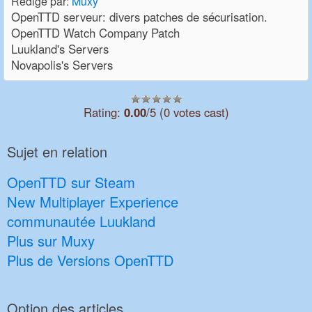
Rédigé par:
Muxy
OpenTTD serveur: divers patches de sécurisation.
OpenTTD Watch Company Patch
Luukland's Servers
Novapolis's Servers
Rating:
0.00
/5 (0 votes cast)
Sujet en relation
OpenTTD sur Steam
New Multiplayer Experience
communautée Luukland
Plus sur Muxy
Plus de Versions OpenTTD
Option des articles