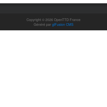
Copyright © 2026 OpenTTD France
Généré par
glFusion CMS