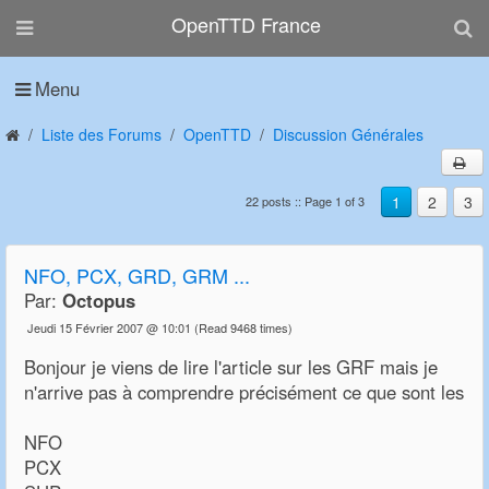
OpenTTD France
Menu
Liste des Forums
OpenTTD
Discussion Générales
1
2
3
22 posts :: Page 1 of 3
NFO, PCX, GRD, GRM ...
Par:
Octopus
Jeudi 15 Février 2007 @ 10:01
(Read 9468 times)
Bonjour je viens de lire l'article sur les GRF mais je
n'arrive pas à comprendre précisément ce que sont les
NFO
PCX