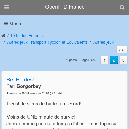
OpenTTD France
Menu
Liste des Forums
Autres jeux Transport Tycoon et Équivalents
Autres jeux
1
2
3
28 posts :: Page 2 of 3
Re:
Hordes!
Par:
Gorgorbey
Dimanche 07 Novembre 2010 @ 10:49
Tiens! Je viens de battre un record!
Moins de UNE minute de survie!
Je n'ai même pas eu le temps d'aller lire un topic sur