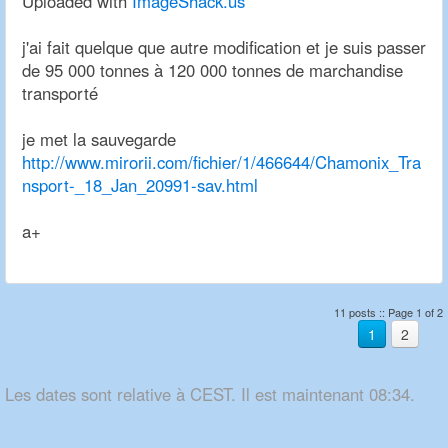
Uploaded with
ImageShack.us
j'ai fait quelque que autre modification et je suis passer
de 95 000 tonnes à 120 000 tonnes de marchandise
transporté
je met la sauvegarde
http://www.mirorii.com/fichier/1/466644/Chamonix_Tra
nsport-_18_Jan_20991-sav.html
a+
11 posts :: Page 1 of 2
1
2
Les dates sont relative à CEST. Il est maintenant 08:34.