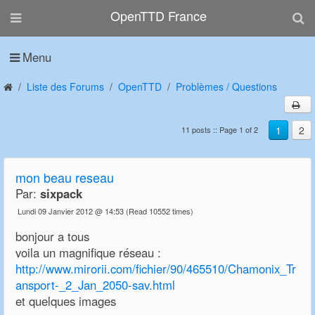
OpenTTD France
Menu
Liste des Forums
OpenTTD
Problèmes / Questions
1
2
11 posts :: Page 1 of 2
mon beau reseau
Par:
sixpack
Lundi 09 Janvier 2012 @ 14:53
(Read 10552 times)
bonjour a tous
voila un magnifique réseau :
http://www.mirorii.com/fichier/90/465510/Chamonix_Tr
ansport-_2_Jan_2050-sav.html
et quelques images