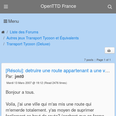
OpenTTD France
Menu
Liste des Forums
Autres jeux Transport Tycoon et Équivalents
Transport Tycoon (Deluxe)
7 posts :: Page 1 of 1
[Résolu]: detruire une route appartenant a une ville
Par:
jmt0
Mardi 13 Mars 2007 @ 19:12
(Read 2476 times)
Bonjour a tous.
Voila, j'ai une ville qui m'as mis une route qui
m'emerde totalement. y'as moyen de suprimer
facilement ce bout de route? (sachant que ca forme