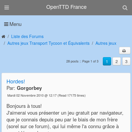
OpenTTD France
Menu
Liste des Forums
Autres jeux Transport Tycoon et Équivalents
Autres jeux
1
2
3
28 posts :: Page 1 of 3
Hordes!
Par:
Gorgorbey
Mardi 02 Novembre 2010 @ 12:17
(Read 17175 times)
Bonjours à tous!
J'aimerai vous présenter un jeu gratuit par navigateur,
que je connais depuis peu par le biais de mon frère
(sorel sur ce forum), qui lui même l'a connu grâce à