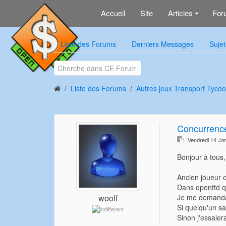
Accueil
Site
Articles
For
+
Liste des Forums
Derniers Messages
Sujet
Liste des Forums
Autres jeux Transport Tycoo
Concurrenc
Vendredi 14 Ja
Bonjour à tous,
Ancien joueur o
Dans openttd qu
Je me demanda
woolf
Si quelqu'un sa
Sinon j'essaier