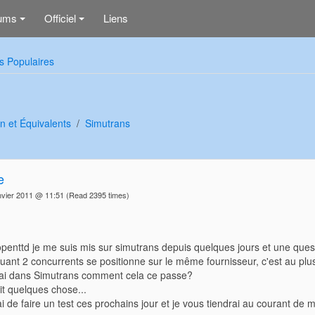
ums
Officiel
Liens
+
+
s Populaires
n et Équivalents
Simutrans
e
nvier 2011 @ 11:51
(Read 2395 times)
penttd je me suis mis sur simutrans depuis quelques jours et une ques
ant 2 concurrents se positionne sur le même fournisseur, c'est au plus
i dans Simutrans comment cela ce passe?
it quelques chose...
ai de faire un test ces prochains jour et je vous tiendrai au courant de