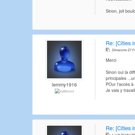
Sinon, joli bou
Re:
[Cities 
Dimanche 27 Fé
Merci
Sinon oui la di
principales ...
POur l'accès à 
lemmy1916
Je vais y travail
Re:
[Cities 
Lundi 30 Mai 2