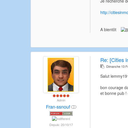
Je recherche de
http://citiesin
A bientôt
Re:
[Cities 
Dimanche 13 Fé
Salut lemmy191
bon courage dan
et bonne pub !
Admin
Fran-ssnouf
Depuis: 20/10/17