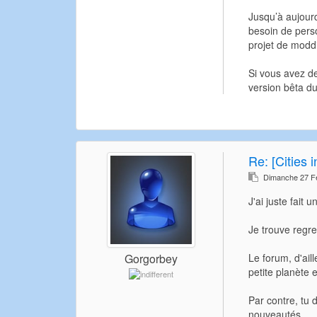
Jusqu’à aujourd
besoin de perso
projet de moddi
Si vous avez de
version bêta du
Re:
[Cities 
Dimanche 27 Fé
J'ai juste fait u
Je trouve regret
Le forum, d'aill
Gorgorbey
petite planète 
Par contre, tu 
nouveautés...