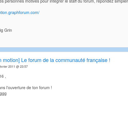
s personnes motivés pour intégrer le staff du forum, répondez simplem
motion.graphforum.com/
in motion] Le forum de la communauté française !
vrier 2011 @ 23:57
6 ,
s l'ouverture de ton forum !
 ggg