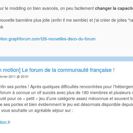
pour le modding on bien avancés, on peu facilement
changer la capacit
ouvelle bannière plus jolie (enfin il me semble) et j'ai créer de jolies
nmotion.graphforum.com/t26-nouvelles-deco-du-forum
in motion] Le forum de la communauté française !
vrier 2011 @ 20:51
nfin ses portes ! Après quelques difficultés rencontrées pour l’héberg
 forum à connue un vif succès avec plus de 180 membres et plusieurs mi
é pour ce « petit » jeu d’une catégorie assez méconnue et souvent bou
vre ses portes et bien évidemment le jeu est désormais disponible depuis
vous souhaite un agréable séjour sur :
ion.fr