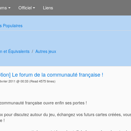
ums
Officiel
Liens
+
+
s Populaires
n et Équivalents
Autres jeux
otion] Le forum de la communauté française !
vrier 2011 @ 00:33
(Read 4575 times)
 communauté française ouvre enfin ses portes !
pour discutez autour du jeu, échangez vos futurs cartes créées, vous 
e !