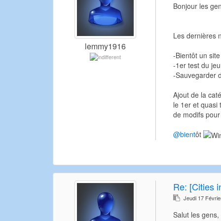
Bonjour les gen
Les dernières n
lemmy1916
-Bientôt un si
-1er test du je
-Sauvegarder d
Ajout de la cat
le 1er et quasi
de modifs pour 
@bient
ôt
Re:
[Cities 
Jeudi 17 Févri
Salut les gens,