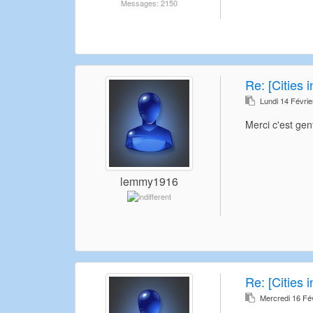
Messages: 2150
Re:
[Cities 
Lundi 14 Févri
Merci c'est gent
lemmy1916
Re:
[Cities 
Mercredi 16 Fé