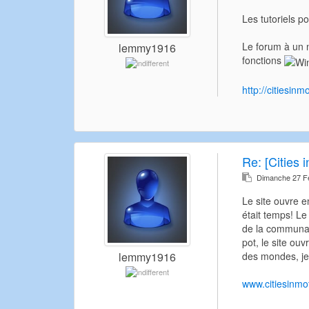
Les tutoriels 
Le forum à un n
lemmy1916
fonctions
http://citiesi
Re:
[Cities 
Dimanche 27 Fé
Le site ouvre e
était temps! Le
de la communaut
pot, le site ou
des mondes, je 
lemmy1916
www.citiesinmot