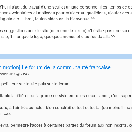
’hui il s’agit du travail d’une seul et unique personne, il est temps de 
nnes volontaires et motivées pour m’aider au quotidiens, ajouter des ar
ng etc etc … bref, toutes aides est la bienvenue ^^
s suggestions pour le site (ou même le forum) n'hésitez pas une seconde 
 site, il manque le logo, quelques menus et d'autres détails ^^
in motion] Le forum de la communauté française !
vrier 2011 @ 21:46
n petit tour sur le site puis sur le forum.
table la différence flagrante de style entre les deux, si non, c'est super
eurs, à l'air très complet, bien construit et tout et tout... (du moins il 
en bas.
devrai permettre l'accès à certaines parties du forum aux non inscrits,