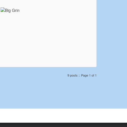
l
9 posts :: Page 1 of 1