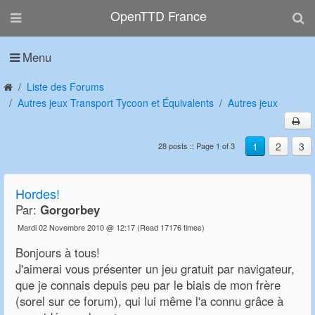
OpenTTD France
Menu
Liste des Forums
Autres jeux Transport Tycoon et Équivalents
Autres jeux
1
2
3
28 posts :: Page 1 of 3
Hordes!
Par:
Gorgorbey
Mardi 02 Novembre 2010 @ 12:17
(Read 17176 times)
Bonjours à tous!
J'aimerai vous présenter un jeu gratuit par navigateur,
que je connais depuis peu par le biais de mon frère
(sorel sur ce forum), qui lui même l'a connu grâce à