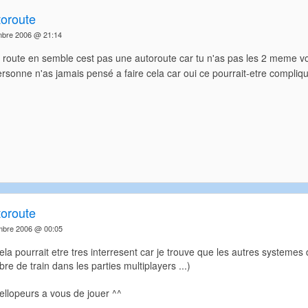
toroute
mbre 2006 @ 21:14
r 2 route en semble cest pas une autoroute car tu n'as pas les 2 meme
rsonne n'as jamais pensé a faire cela car oui ce pourrait-etre compliq
toroute
mbre 2006 @ 00:05
cela pourrait etre tres interresent car je trouve que les autres systemes 
re de train dans les parties multiplayers ...)
ellopeurs a vous de jouer ^^