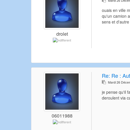
Mardi 26 Déce
ouais en ville 
qu'un camion a 
sens et d'autre 
drolet
Re:
Re : Au
Mardi 26 Déce
je pense qu'il f
deroulent via c
06011988