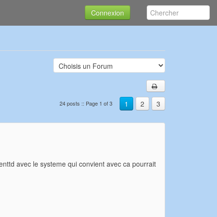
Connexion
1
2
3
24 posts :: Page 1 of 3
enttd avec le systeme qui convient avec ca pourrait