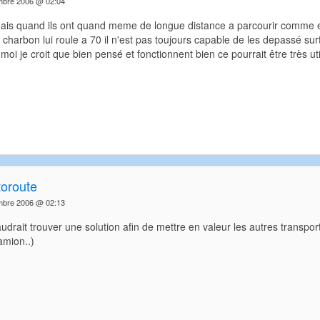
mbre 2006 @ 02:04
mais quand ils ont quand meme de longue distance a parcourir comme en
charbon lui roule a 70 il n'est pas toujours capable de les depassé surto
moi je croit que bien pensé et fonctionnent bien ce pourrait être très uti
toroute
mbre 2006 @ 02:13
audrait trouver une solution afin de mettre en valeur les autres transport
amion..)