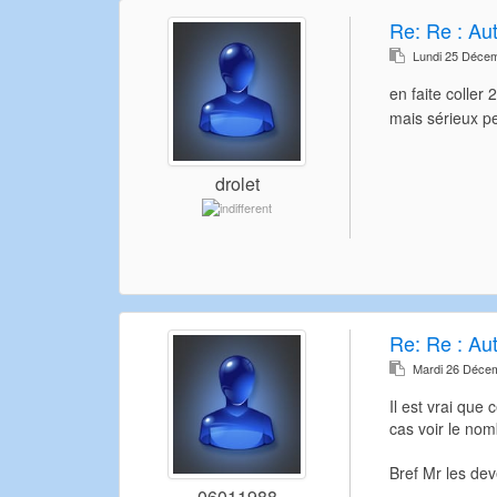
Re:
Re : Au
Lundi 25 Déce
en faite colle
mais sérieux pe
drolet
Re:
Re : Au
Mardi 26 Déce
Il est vrai que 
cas voir le nomb
Bref Mr les dev
06011988