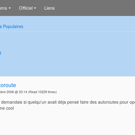
ums
Officiel
Liens
+
+
s Populaires
t
toroute
mbre 2006 @ 20:14
(Read 10229 times)
 demandais si quelqu'un avait déja pensé faire des autoroutes pour op
me cool