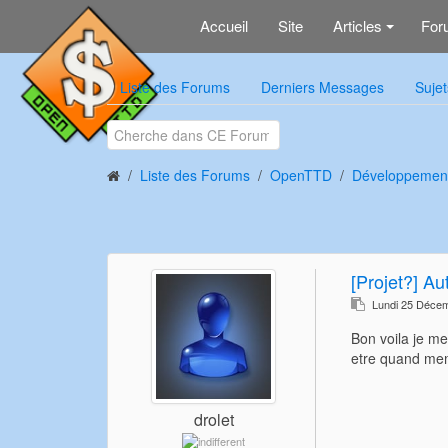
Accueil
Site
Articles
For
+
Liste des Forums
Derniers Messages
Sujet
Liste des Forums
OpenTTD
Développemen
[Projet?] Au
Lundi 25 Déce
Bon voila je me
etre quand me
drolet