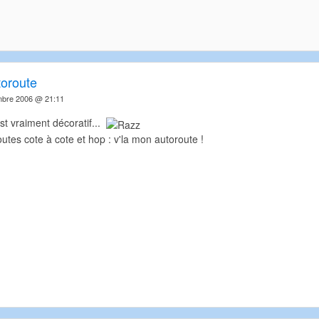
toroute
mbre 2006 @ 21:11
st vraiment décoratif...
outes cote à cote et hop : v'la mon autoroute !