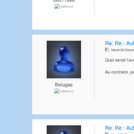
Re:
Re : Au
Mardi 26 Déce
Quel serait l'a
Au contraire, pe
Belugas
Re:
Re : Au