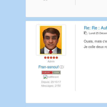
Re:
Re : Au
Lundi 25 Déce
Ouais, mais c'e
Je colle deux r
Admin
Fran-ssnouf
Depuis: 20/10/17
Messages: 2150