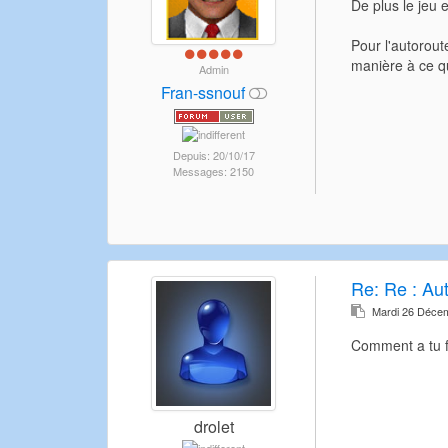
De plus le jeu e
Pour l'autorout
manière à ce q
Admin
Fran-ssnouf
Depuis: 20/10/17
Messages: 2150
Re:
Re : Au
Mardi 26 Déce
Comment a tu fai
drolet