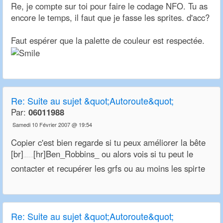
Re, je compte sur toi pour faire le codage NFO. Tu as
encore le temps, il faut que je fasse les sprites. d'acc?
Faut espérer que la palette de couleur est respectée.
Re:
Suite au sujet &quot;Autoroute&quot;
Par:
06011988
Samedi 10 Février 2007 @ 19:54
Copier c'est bien regarde si tu peux améliorer la bête
[br]
[hr]Ben_Robbins_ ou alors vois si tu peut le
Posts du: 10-02-2007, 19:50:40
contacter et recupérer les grfs ou au moins les spirte
Re:
Suite au sujet &quot;Autoroute&quot;