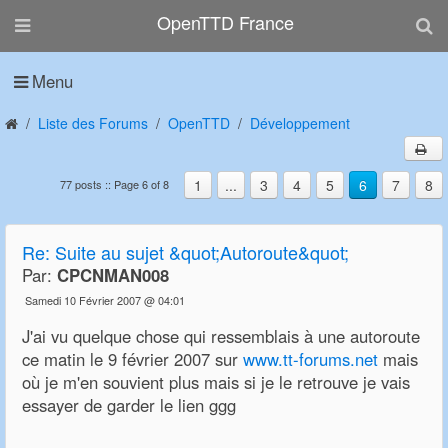
OpenTTD France
Menu
Liste des Forums
OpenTTD
Développement
1
...
3
4
5
6
7
8
77 posts :: Page 6 of 8
Re:
Suite au sujet &quot;Autoroute&quot;
Par:
CPCNMAN008
Samedi 10 Février 2007 @ 04:01
J'ai vu quelque chose qui ressemblais à une autoroute
ce matin le 9 février 2007 sur
www.tt-forums.net
mais
où je m'en souvient plus mais si je le retrouve je vais
essayer de garder le lien ggg