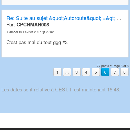
Re:
Suite au sujet &quot;Autoroute&quot; =&gt; Premiers sprites page 3!
Par:
CPCNMAN008
Samedi 10 Février 2007 @ 22:02
C'est pas mal du tout ggg #3
77 posts :: Page 6 of 8
1
...
3
4
5
6
7
8
Les dates sont relative à CEST. Il est maintenant 15:48.