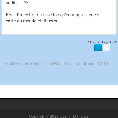
au final. ^^
PS : d'où cette tristesse lorsqu'on a appris que sa
carte du monde était perdu...
14 posts :: Page 1 of 2
1
2
Les dates sont relative à CEST. Il est maintenant 17:15.
Copyright © 2026 OpenTTD France