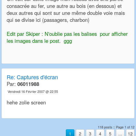
consacrée au fer, une autre au bois (en dessous) et
deux autres qui sont sur une même double voie mais
qui se divise ici (passagers, charbon)
Edit par Skiper : N'oublie pas les balises
pour afficher
les images dans le post. ggg
Re:
Captures d'écran
Par:
06011988
Vendredi 16 Février 2007 @ 22:55
hehe zolie screen
118 posts :: Page 1 of 12
1
2
3
4
5
...
12