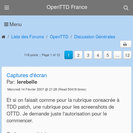
OpenTTD France
Menu
Liste des Forums
OpenTTD
Discussion Générales
1
2
3
4
5
...
12
118 posts :: Page 1 of 12
Captures d'écran
Par:
lerebelle
Mercredi 14 Février 2007 @ 21:28
(Read 50418 times)
Et si on faisait comme pour la rubrique consacrée à
TDD patch, une rubrique pour les screenshots de
OTTD. Je demande juste l'autorisation pour le
commencer.