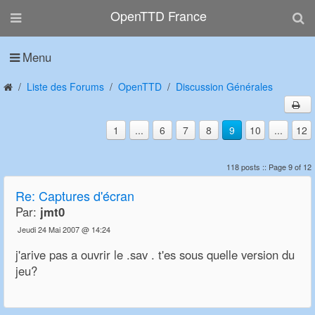
OpenTTD France
Menu
Liste des Forums
OpenTTD
Discussion Générales
1
...
6
7
8
9
10
...
12
118 posts :: Page 9 of 12
Re:
Captures d'écran
Par:
jmt0
Jeudi 24 Mai 2007 @ 14:24
j'arive pas a ouvrir le .sav . t'es sous quelle version du
jeu?