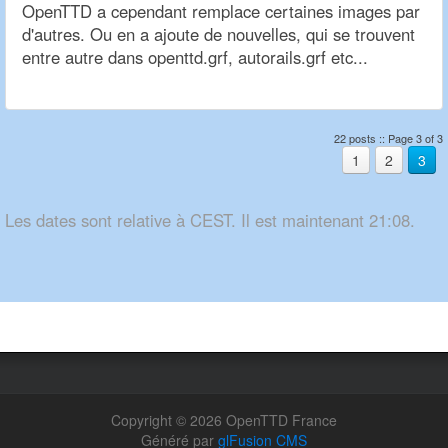
OpenTTD a cependant remplace certaines images par
d'autres. Ou en a ajoute de nouvelles, qui se trouvent
entre autre dans openttd.grf, autorails.grf etc...
22 posts :: Page 3 of 3
1
2
3
Les dates sont relative à CEST. Il est maintenant 21:08.
Copyright © 2026 OpenTTD France
Généré par
glFusion CMS