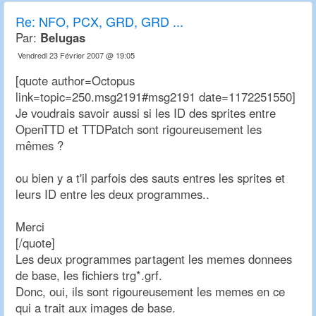
Re:
NFO, PCX, GRD, GRD ...
Par:
Belugas
Vendredi 23 Février 2007 @ 19:05
[quote author=Octopus
link=topic=250.msg2191#msg2191 date=1172251550]
Je voudrais savoir aussi si les ID des sprites entre
OpenTTD et TTDPatch sont rigoureusement les
mêmes ?
ou bien y a t'il parfois des sauts entres les sprites et
leurs ID entre les deux programmes..
Merci
[/quote]
Les deux programmes partagent les memes donnees
de base, les fichiers trg*.grf.
Donc, oui, ils sont rigoureusement les memes en ce
qui a trait aux images de base.