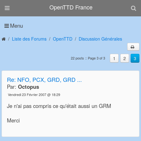
OpenTTD France
Menu
Liste des Forums
OpenTTD
Discussion Générales
1
2
3
22 posts :: Page 3 of 3
Re:
NFO, PCX, GRD, GRD ...
Par:
Octopus
Vendredi 23 Février 2007 @ 18:29
Je n'ai pas compris ce qu'était aussi un GRM
Merci