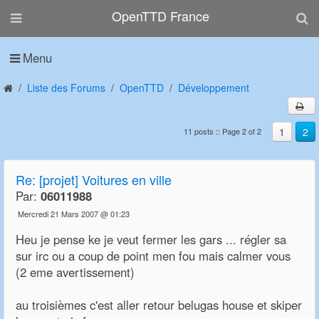
OpenTTD France
Menu
Liste des Forums
OpenTTD
Développement
1
2
11 posts :: Page 2 of 2
Re:
[projet] Voitures en ville
Par:
06011988
Mercredi 21 Mars 2007 @ 01:23
Heu je pense ke je veut fermer les gars ... régler sa
sur irc ou a coup de point men fou mais calmer vous
(2 eme avertissement)
au troisièmes c'est aller retour belugas house et skiper