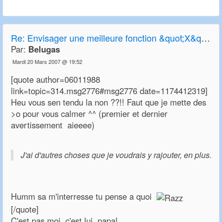
Re:
Envisager une meilleure fonction &quot;X&quot; de transparence
Par:
Belugas
Mardi 20 Mars 2007 @ 19:52
[quote author=06011988
link=topic=314.msg2776#msg2776 date=1174412319]
Heu vous sen tendu la non ??!! Faut que je mette des
>o pour vous calmer ^^ (premier et dernier
avertissement aieeee)
J'ai d'autres choses que je voudrais y rajouter, en plus.
Humm sa m'interresse tu pense a quoi
[/quote]
C'est pas moi, c'est lui, papa!