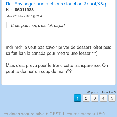
Re:
Envisager une meilleure fonction &quot;X&quot; de transparence
Par:
06011988
Mardi 20 Mars 2007 @ 21:45
C'est pas moi, c'est lui, papa!
mdr mdr je veut pas savoir priver de dessert lol(et puis
sa fait loin la canada pour mettre une fesser ^^)
Mais c'est prevu pour le tronc cette transparence. On
peut te donner un coup de main??
48 posts :: Page 1 of 5
1
2
3
4
5
Les dates sont relative à CEST. Il est maintenant 18:01.