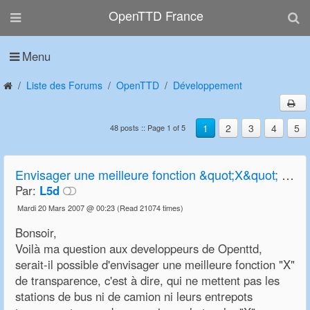
OpenTTD France
Menu
Liste des Forums
OpenTTD
Développement
1
2
3
4
5
48 posts :: Page 1 of 5
Envisager une meilleure fonction &quot;X&quot; de transparence
Par:
L5d
Mardi 20 Mars 2007 @ 00:23
(Read 21074 times)
Bonsoir,
Voilà ma question aux developpeurs de Openttd,
serait-il possible d'envisager une meilleure fonction "X"
de transparence, c'est à dire, qui ne mettent pas les
stations de bus ni de camion ni leurs entrepots