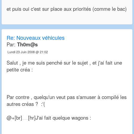
et puis oui c'est sur place aux priorités (comme le bac)
Re:
Nouveaux véhicules
Par:
Th0m@s
Lundi 23 Juin 2008 @ 21:02
Salut , je me suis penché sur le sujet , et j'ai fait une
petite créa :
Par contre , quelqu'un veut pas s'amuser à compilé les
autres créas ? :'(
@+[br]
[hr]J'ai fait quelque wagons :
Posts du: 23-06-2008, 13:02:36