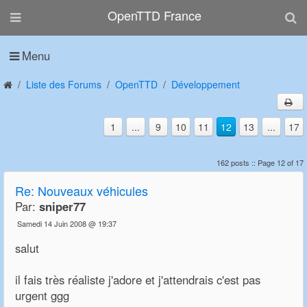
OpenTTD France
Menu
Liste des Forums
OpenTTD
Développement
1
...
9
10
11
12
13
...
17
162 posts :: Page 12 of 17
Re:
Nouveaux véhicules
Par:
sniper77
Samedi 14 Juin 2008 @ 19:37
salut
il fais très réaliste j'adore et j'attendrais c'est pas
urgent ggg