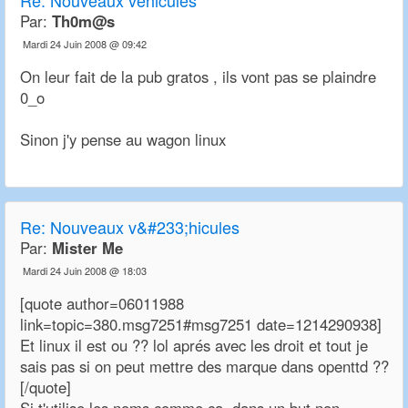
Re:
Nouveaux véhicules
Par:
Th0m@s
Mardi 24 Juin 2008 @ 09:42
On leur fait de la pub gratos , ils vont pas se plaindre
0_o
Sinon j'y pense au wagon linux
Re:
Nouveaux v&#233;hicules
Par:
Mister Me
Mardi 24 Juin 2008 @ 18:03
[quote author=06011988
link=topic=380.msg7251#msg7251 date=1214290938]
Et linux il est ou ?? lol aprés avec les droit et tout je
sais pas si on peut mettre des marque dans openttd ??
[/quote]