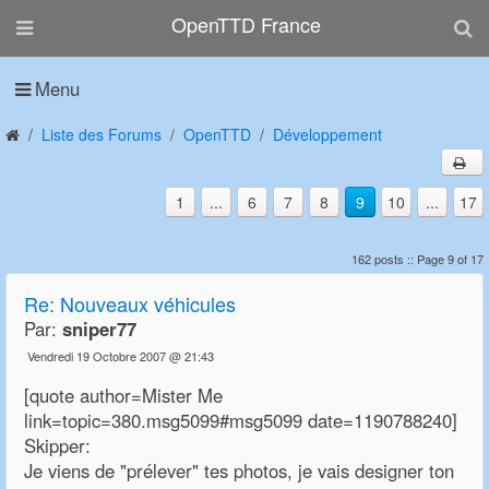
OpenTTD France
Menu
Liste des Forums
OpenTTD
Développement
1
...
6
7
8
9
10
...
17
162 posts :: Page 9 of 17
Re:
Nouveaux véhicules
Par:
sniper77
Vendredi 19 Octobre 2007 @ 21:43
[quote author=Mister Me
link=topic=380.msg5099#msg5099 date=1190788240]
Skipper:
Je viens de "prélever" tes photos, je vais designer ton