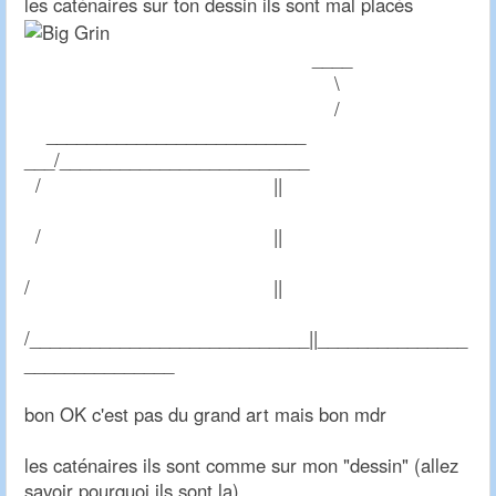
les caténaires sur ton dessin ils sont mal placés
____
\
/
__________________________
___/_________________________
/ ||
/ ||
/ ||
/____________________________||_______________
_______________
bon OK c'est pas du grand art mais bon mdr
les caténaires ils sont comme sur mon "dessin" (allez
savoir pourquoi ils sont la)