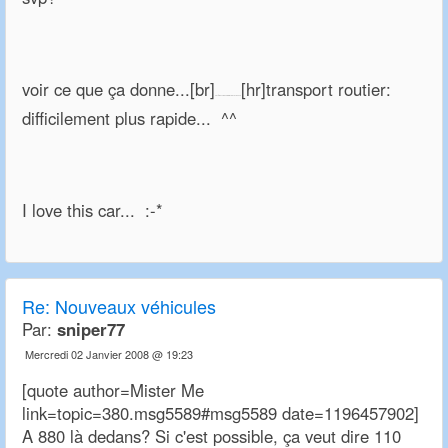
voir ce que ça donne...[br]
[hr]transport routier:
Posts du: 24 Novembre 2007 à 20:46:58
difficilement plus rapide... ^^
I love this car... :-*
Re:
Nouveaux véhicules
Par:
sniper77
Mercredi 02 Janvier 2008 @ 19:23
[quote author=Mister Me
link=topic=380.msg5589#msg5589 date=1196457902]
A 880 là dedans? Si c'est possible, ça veut dire 110