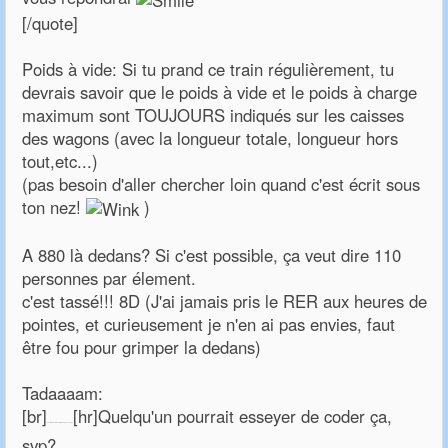
[/quote]
Poids à vide: Si tu prand ce train régulièrement, tu
devrais savoir que le poids à vide et le poids à charge
maximum sont TOUJOURS indiqués sur les caisses
des wagons (avec la longueur totale, longueur hors
tout,etc...)
(pas besoin d'aller chercher loin quand c'est écrit sous
ton nez!
)
A 880 là dedans? Si c'est possible, ça veut dire 110
personnes par élement.
c'est tassé!!! 8D (J'ai jamais pris le RER aux heures de
pointes, et curieusement je n'en ai pas envies, faut
être fou pour grimper la dedans)
Tadaaaam:
[br]
[hr]Quelqu'un pourrait esseyer de coder ça,
Posts du: 02 Novembre 2007 à 12:26:03
svp?