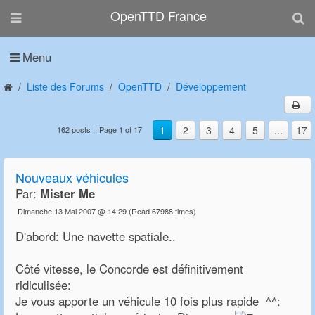
OpenTTD France
Menu
Liste des Forums
OpenTTD
Développement
1
2
3
4
5
...
17
162 posts :: Page 1 of 17
Nouveaux véhicules
Par:
Mister Me
Dimanche 13 Mai 2007 @ 14:29
(Read 67988 times)
D'abord: Une navette spatiale..
Côté vitesse, le Concorde est définitivement
ridiculisée:
Je vous apporte un véhicule 10 fois plus rapide ^^: