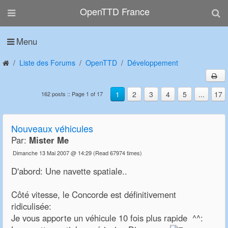
OpenTTD France
Menu
Liste des Forums
OpenTTD
Développement
1
2
3
4
5
...
17
162 posts :: Page 1 of 17
Nouveaux véhicules
Par:
Mister Me
Dimanche 13 Mai 2007 @ 14:29
(Read 67974 times)
D'abord: Une navette spatiale..
Côté vitesse, le Concorde est définitivement
ridiculisée:
Je vous apporte un véhicule 10 fois plus rapide ^^: