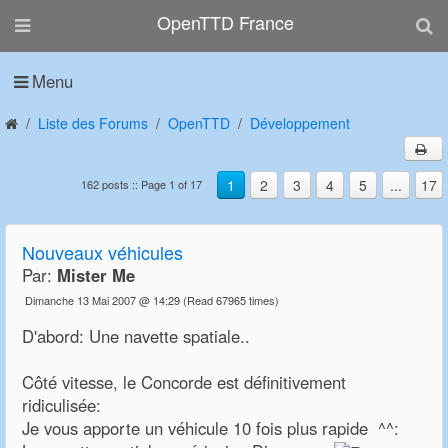
OpenTTD France
Menu
Liste des Forums
OpenTTD
Développement
1
2
3
4
5
...
17
162 posts :: Page 1 of 17
Nouveaux véhicules
Par:
Mister Me
Dimanche 13 Mai 2007 @ 14:29
(Read 67965 times)
D'abord: Une navette spatiale..
Côté vitesse, le Concorde est définitivement
ridiculisée:
Je vous apporte un véhicule 10 fois plus rapide ^^: