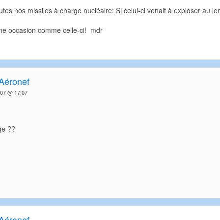
utes nos missiles à charge nucléaire: Si celui-ci venait à exploser au
ne occasion comme celle-ci! mdr
Aéronef
007 @ 17:07
uge ??
Aéronef