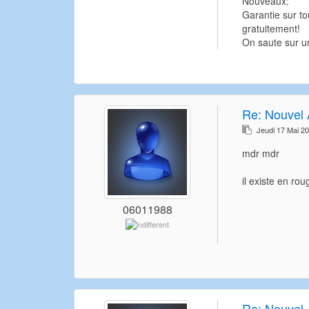
Nouveaux:
Garantie sur to
gratuitement!
On saute sur u
Re:
Nouvel 
Jeudi 17 Mai 2
mdr mdr
il existe en ro
06011988
Re:
Nouvel 