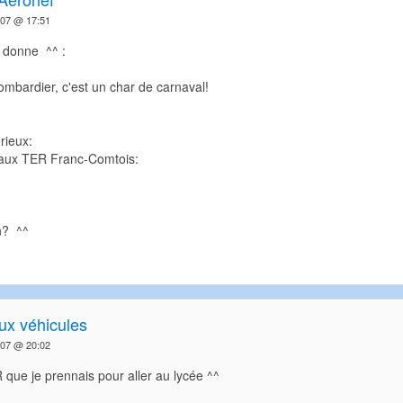
007 @ 17:51
a donne ^^ :
ombardier, c'est un char de carnaval!
rieux:
eaux TER Franc-Comtois:
n? ^^
x véhicules
007 @ 20:02
R que je prennais pour aller au lycée ^^