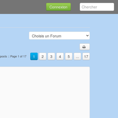
Connexion
1
2
3
4
5
...
17
posts :: Page 1 of 17