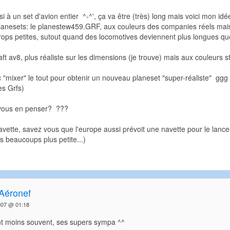
i à un set d'avion entier ^-^', ça va être (très) long mais voici mon idé
planesets: le planestew459.GRF, aux couleurs des companies réels mais
trops petites, sutout quand des locomotives deviennent plus longues que 
aft av8, plus réaliste sur les dimensions (je trouve) mais aux couleurs s
 "mixer" le tout pour obtenir un nouveau planeset "super-réaliste" ggg
es Grfs)
 vous en penser? ???
vette, savez vous que l'europe aussi prévoit une navette pour le lance
 beaucoups plus petite...)
Aéronef
007 @ 01:18
nt moins souvent, ses supers sympa ^^