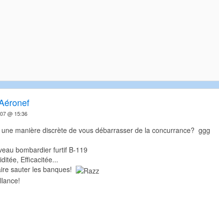
Aéronef
007 @ 15:36
 une manière discrète de vous débarrasser de la concurrance? ggg
veau bombardier furtif B-119
ditée, Efficacitée...
 faire sauter les banques!
llance!