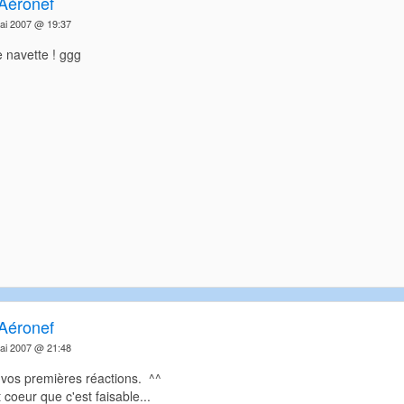
Aéronef
ai 2007 @ 19:37
 navette ! ggg
Aéronef
ai 2007 @ 21:48
 vos premières réactions. ^^
 coeur que c'est faisable...