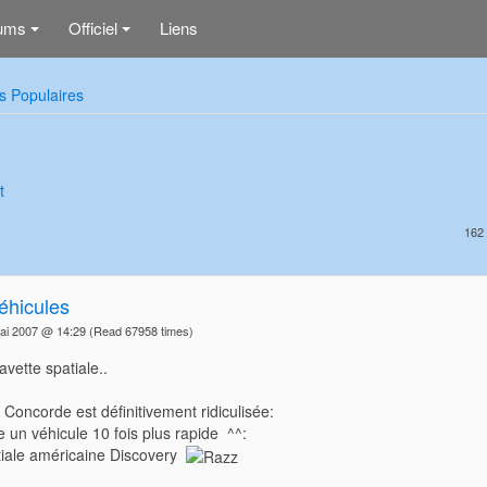
ums
Officiel
Liens
+
+
s Populaires
t
162 
éhicules
ai 2007 @ 14:29
(Read 67958 times)
vette spatiale..
e Concorde est définitivement ridiculisée:
 un véhicule 10 fois plus rapide ^^:
tiale américaine Discovery