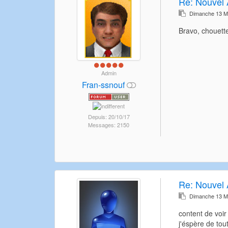
Re:
Nouvel 
Dimanche 13 M
Bravo, chouette
Admin
Fran-ssnouf
Depuis: 20/10/17
Messages: 2150
Re:
Nouvel 
Dimanche 13 M
content de voir
j'éspère de tout