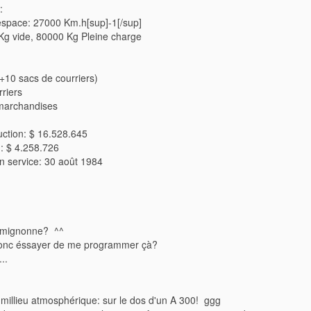
:
'espace: 27000 Km.h[sup]-1[/sup]
g vide, 80000 Kg Pleine charge
+10 sacs de courriers)
riers
marchandises
uction: $ 16.528.645
n: $ 4.258.726
n service: 30 août 1984
as mignonne? ^^
onc éssayer de me programmer çà?
..
millieu atmosphérique: sur le dos d'un A 300! ggg