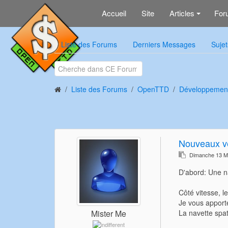
Accueil
Site
Articles
For
+
Liste des Forums
Derniers Messages
Sujet
Liste des Forums
OpenTTD
Développemen
Nouveaux v
Dimanche 13 M
D'abord: Une na
Côté vitesse, l
Je vous apporte
La navette spa
Mister Me