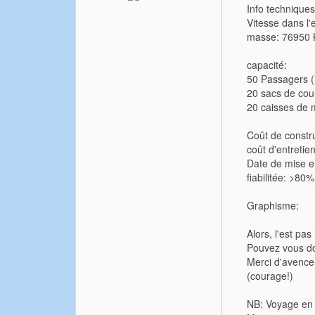
Info techniques
Vitesse dans l
masse: 76950 K
capacité:
50 Passagers (
20 sacs de cour
20 caisses de 
Coût de constr
coût d'entretie
Date de mise e
fiabilitée: >80%
Graphisme:
Alors, l'est p
Pouvez vous d
Merci d'avence.
(courage!)
NB: Voyage en 