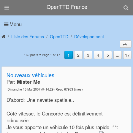
OpenTTD France
Menu
Liste des Forums
OpenTTD
Développement
1
2
3
4
5
...
17
162 posts :: Page 1 of 17
Nouveaux véhicules
Par:
Mister Me
Dimanche 13 Mai 2007 @ 14:29
(Read 67983 times)
D'abord: Une navette spatiale..
Côté vitesse, le Concorde est définitivement
ridiculisée:
Je vous apporte un véhicule 10 fois plus rapide ^^: