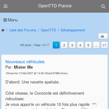
OpenTTD France
Menu
Liste des Forums
OpenTTD
Développement
1
2
3
4
5
...
17
162 posts :: Page 1 of 17
Nouveaux véhicules
Par:
Mister Me
Dimanche 13 Mai 2007 @ 14:29
(Read 67986 times)
D'abord: Une navette spatiale..
Côté vitesse, le Concorde est définitivement
ridiculisée:
Je vous apporte un véhicule 10 fois plus rapide ^^: