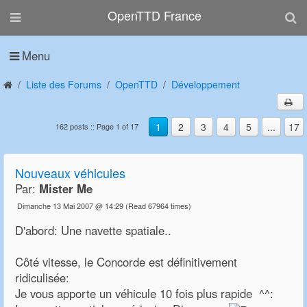
OpenTTD France
Menu
Liste des Forums
OpenTTD
Développement
1
2
3
4
5
...
17
162 posts :: Page 1 of 17
Nouveaux véhicules
Par:
Mister Me
Dimanche 13 Mai 2007 @ 14:29
(Read 67964 times)
D'abord: Une navette spatiale..
Côté vitesse, le Concorde est définitivement
ridiculisée:
Je vous apporte un véhicule 10 fois plus rapide ^^: