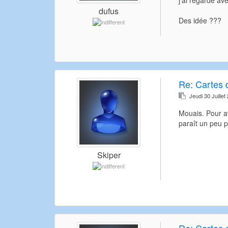
j'ai regardé av
dufus
Des idée ???
Re:
Cartes d
Jeudi 30 Juille
Mouais. Pour av
paraît un peu p
Skiper
Re:
Cartes d