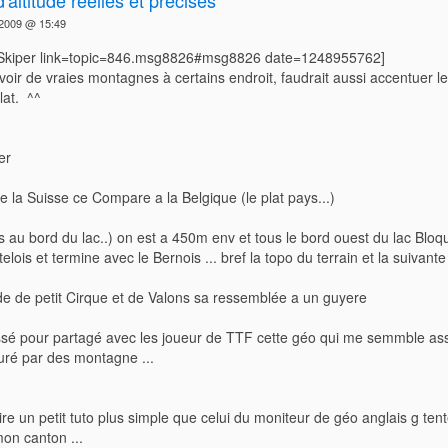
t 2009 @ 15:49
=Skiper link=topic=846.msg8826#msg8826 date=1248955762]
oir de vraies montagnes à certains endroit, faudrait aussi accentuer l
lat. ^^
er
e la Suisse ce Compare a la Belgique (le plat pays...)
vis au bord du lac..) on est a 450m env et tous le bord ouest du lac Blo
lois et termine avec le Bernois ... bref la topo du terrain et la suivante
de de petit Cirque et de Valons sa ressemblée a un guyere
réssé pour partagé avec les joueur de TTF cette géo qui me semmble as
uré par des montagne ...
aire un petit tuto plus simple que celui du moniteur de géo anglais g tent
on canton ...