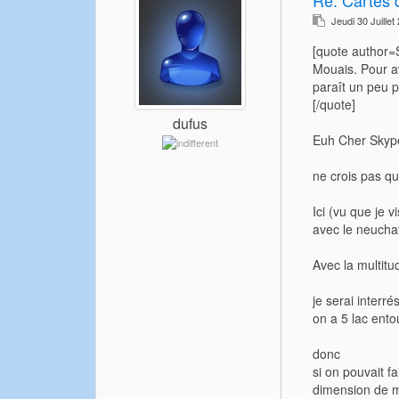
Jeudi 30 Juille
[quote author
Mouais. Pour av
paraît un peu p
[/quote]
dufus
Euh Cher Skyp
ne crois pas qu
Ici (vu que je 
avec le neuchate
Avec la multitu
je serai inter
on a 5 lac ento
donc
si on pouvait f
dimension de m