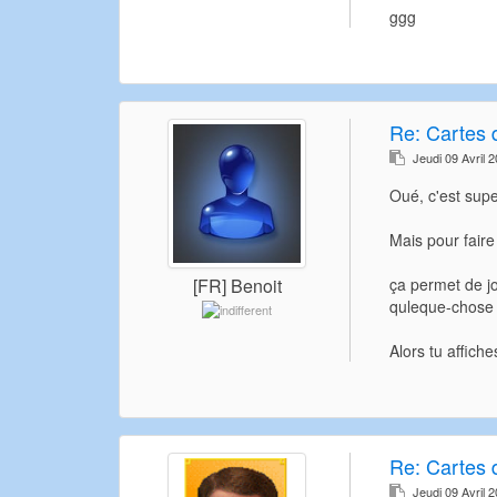
ggg
Re:
Cartes d
Jeudi 09 Avril 
Oué, c'est supe
Mais pour faire
ça permet de jo
[FR] Benoit
quleque-chose s
Alors tu affich
Re:
Cartes d
Jeudi 09 Avril 