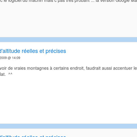
ec le logiciel du machin mais c pas tres probant ... la version Google Ma
'altitude réelles et précises
t 2009 @ 14:09
oir de vraies montagnes à certains endroit, faudrait aussi accentuer l
lat. ^^
'altitude réelles et précises