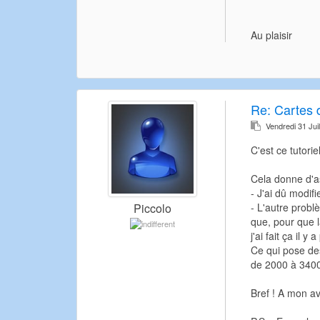
Au plaisir
Re:
Cartes d
Vendredi 31 Jui
C'est ce tutorie
Cela donne d'as
- J'ai dû modif
- L'autre probl
Piccolo
que, pour que l
j'ai fait ça il 
Ce qui pose des
de 2000 à 340
Bref ! A mon avi