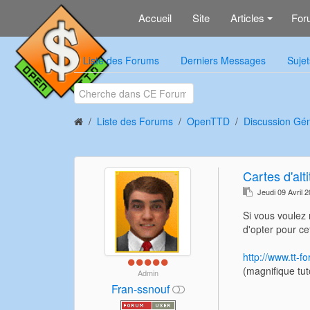
Accueil
Site
Articles
For
+
Liste des Forums
Derniers Messages
Sujet
Liste des Forums
OpenTTD
Discussion Gé
Cartes d'alt
Jeudi 09 Avril 
Si vous voulez r
d'opter pour cet
http://www.tt-
(magnifique tuto
Admin
Fran-ssnouf