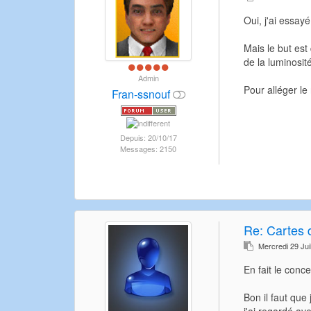
Oui, j'ai essayé
Mais le but est
de la luminosité
Admin
Pour alléger le
Fran-ssnouf
Depuis: 20/10/17
Messages: 2150
Re:
Cartes d
Mercredi 29 Jui
En fait le conc
Bon il faut que 