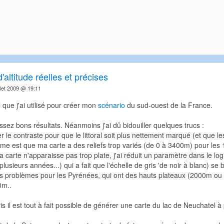
'altitude réelles et précises
llet 2009 @ 19:11
l que j'ai utilisé pour créer mon
scénario
du sud-ouest de la France.
sez bons résultats. Néanmoins j'ai dû bidouiller quelques trucs :
ier le contraste pour que le littoral soit plus nettement marqué (et que 
ème est que ma carte a des reliefs trop variés (de 0 à 3400m) pour les 
a carte n'apparaisse pas trop plate, j'ai réduit un paramètre dans le lo
y a plusieurs années...) qui a fait que l'échelle de gris 'de noir à blanc) 
 problèmes pour les Pyrénées, qui ont des hauts plateaux (2000m ou plus)
0m..
s il est tout à fait possible de générer une carte du lac de Neuchatel à p