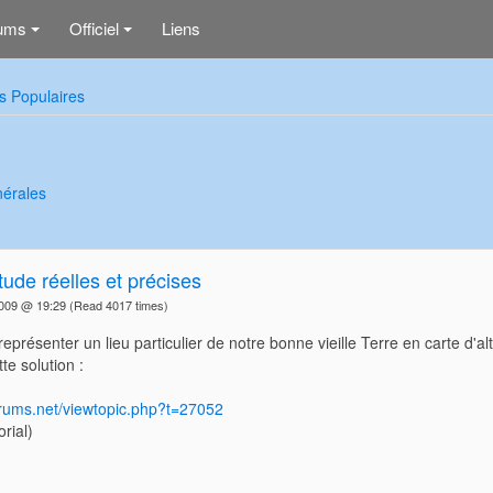
ums
Officiel
Liens
+
+
s Populaires
nérales
itude réelles et précises
2009 @ 19:29
(Read 4017 times)
eprésenter un lieu particulier de notre bonne vieille Terre en carte d'alt
te solution :
forums.net/viewtopic.php?t=27052
rial)