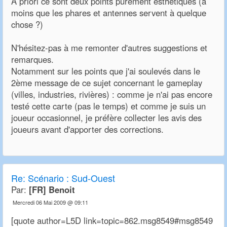
A priori ce sont deux points purement esthétiques (à
moins que les phares et antennes servent à quelque
chose ?)
N'hésitez-pas à me remonter d'autres suggestions et
remarques.
Notamment sur les points que j'ai soulevés dans le
2ème message de ce sujet concernant le gameplay
(villes, industries, rivières) : comme je n'ai pas encore
testé cette carte (pas le temps) et comme je suis un
joueur occasionnel, je préfère collecter les avis des
joueurs avant d'apporter des corrections.
Re:
Scénario : Sud-Ouest
Par:
[FR] Benoit
Mercredi 06 Mai 2009 @ 09:11
[quote author=L5D link=topic=862.msg8549#msg8549