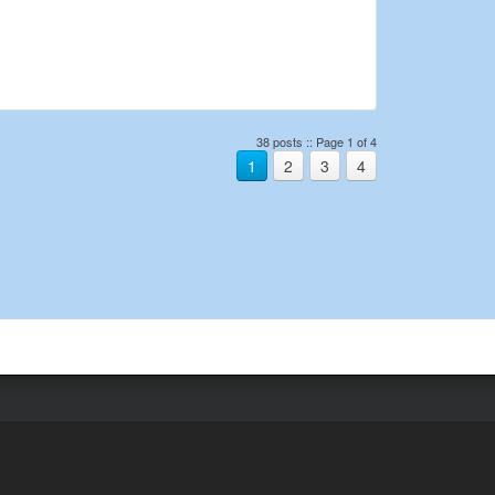
38 posts :: Page 1 of 4
1
2
3
4