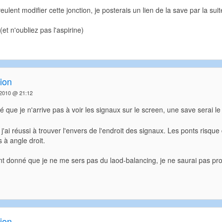
ulent modifier cette jonction, je posterais un lien de la save par la suit
 (et n'oubliez pas l'aspirine)
ion
 2010 @ 21:12
 que je n'arrive pas à voir les signaux sur le screen, une save serai 
, j'ai réussi à trouver l'envers de l'endroit des signaux. Les ponts risq
 à angle droit.
nt donné que je ne me sers pas du laod-balancing, je ne saurai pas pr
ion