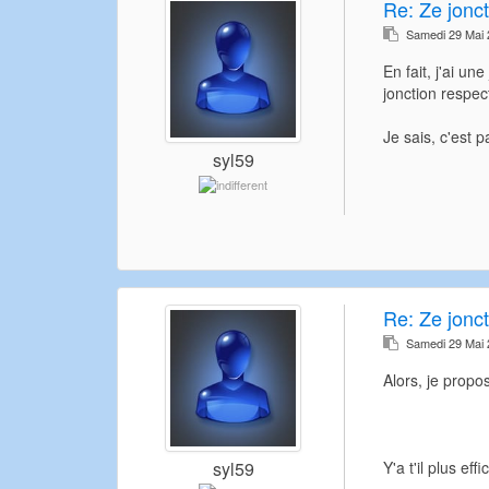
Re:
Ze jonct
Samedi 29 Mai
En fait, j'ai u
jonction respec
Je sais, c'est p
syl59
Re:
Ze jonct
Samedi 29 Mai
Alors, je propo
Y'a t'il plus e
syl59