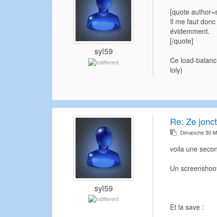
[quote author
Il me faut donc
évidemment.
[/quote]
syl59
Ce load-balanci
loly)
Re:
Ze jonct
Dimanche 30 M
voila une secon
Un screenshoot
syl59
Et la save :