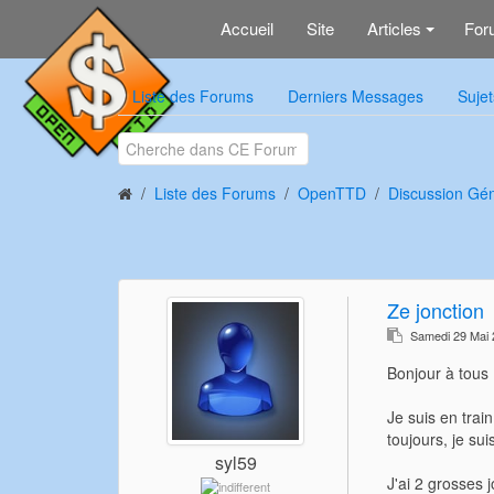
Accueil
Site
Articles
For
+
Liste des Forums
Derniers Messages
Sujet
Liste des Forums
OpenTTD
Discussion Gé
Ze jonction
Samedi 29 Mai
Bonjour à tous
Je suis en trai
toujours, je su
syl59
J'ai 2 grosses 