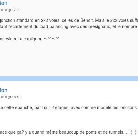
ion
 2010 @ 17:22
ne jonction standard en 2x2 voies, celles de Benoit. Mais le 2x2 voies suf
tant l'écartement du load-balancing avec des présignaux, et le nombre
as évident à expliquer ^-^' ^-^'
ion
 2010 @ 18:13
se cette ébauche, bâtit sur 2 étages, avec comme modèle les jonctions 
fficace que ça? y'a quand même beaucoup de ponts et de tunnels... |( |(