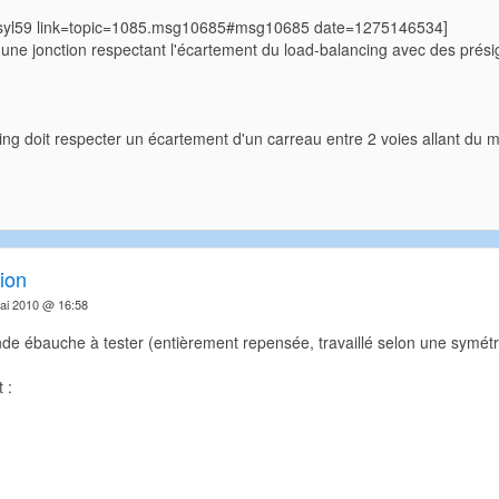
=syl59 link=topic=1085.msg10685#msg10685 date=1275146534]
 une jonction respectant l'écartement du load-balancing avec des prési
ng doit respecter un écartement d'un carreau entre 2 voies allant du mê
ion
ai 2010 @ 16:58
de ébauche à tester (entièrement repensée, travaillé selon une symétri
 :