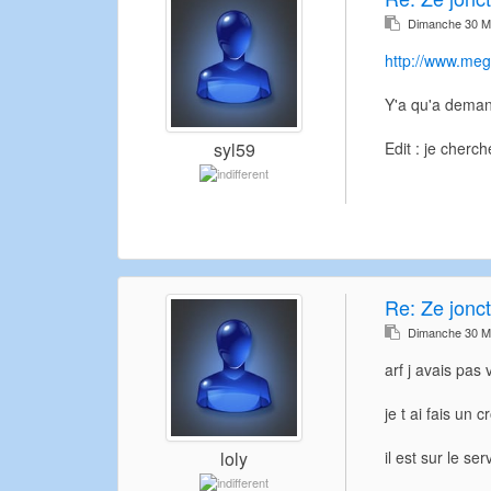
Dimanche 30 M
http://www.me
Y'a qu'a deman
Edit : je cherc
syl59
Re:
Ze jonct
Dimanche 30 M
arf j avais pas
je t ai fais un
il est sur le s
loly