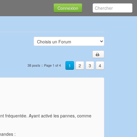
Connexion
1
2
3
4
38 posts :: Page 1 of 4
ement fréquentée. Ayant activé les pannes, comme
emandes :