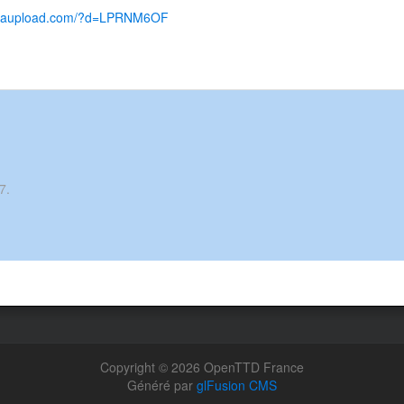
egaupload.com/?d=LPRNM6OF
7.
Copyright © 2026 OpenTTD France
Généré par
glFusion CMS