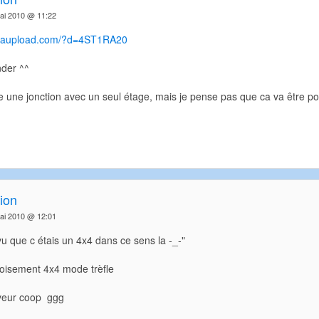
ai 2010 @ 11:22
gaupload.com/?d=4ST1RA20
der ^^
he une jonction avec un seul étage, mais je pense pas que ca va être pos
ion
ai 2010 @ 12:01
 vu que c étais un 4x4 dans ce sens la -_-"
 croisement 4x4 mode trèfle
erveur coop ggg