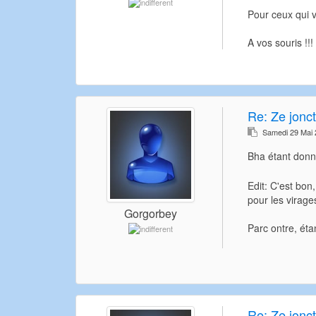
Pour ceux qui ve
A vos souris !!!
Re:
Ze jonct
Samedi 29 Mai
Bha étant donné
Edit: C'est bon
pour les virages
Gorgorbey
Parc ontre, éta
Re:
Ze jonct