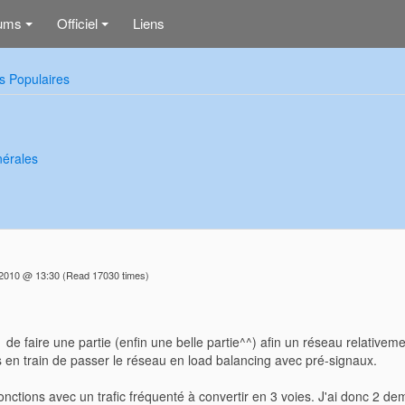
ums
Officiel
Liens
+
+
s Populaires
nérales
 2010 @ 13:30
(Read 17030 times)
n de faire une partie (enfin une belle partie^^) afin un réseau relativ
is en train de passer le réseau en load balancing avec pré-signaux.
jonctions avec un trafic fréquenté à convertir en 3 voies. J'ai donc 2 d