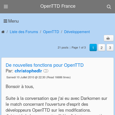
OpenTTD France
Menu
Liste des Forums
OpenTTD
Développement
1
2
3
21 posts :: Page 1 of 3
De nouvelles fonctions pour OpenTTD
Par:
christophedlr
Samedi 10 Juillet 2010 @ 22:30
(Read 16686 times)
Bonsoir à tous,
Suite à la conversation que j'ai eu avec Darkomen sur
le match concernant l'ouverture d'esprit des
développeurs OpenTTD sur les modifications.