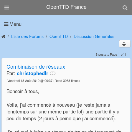
OpenTTD France
Menu
Liste des Forums
OpenTTD
Discussion Générales
8 posts :: Page 1 of 1
Combinaison de réseaux
Par:
christophedlr
Vendredi 13 Août 2010 @ 00:37
(Read 3063 times)
Bonsoir à tous,
Voila, j'ai commencé à nouveau (je reste jamais
longtemps sur une même partie lol) une partie il y a
peu de temps (2 jours à peine que j'ai commencé).
J'ai réussi à faire un réseau de trains de transport de