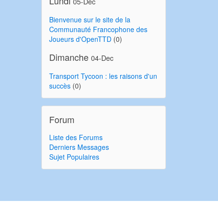
Lundi
05-Dec
Bienvenue sur le site de la
Communauté Francophone des
Joueurs d'OpenTTD
(0)
Dimanche
04-Dec
Transport Tycoon : les raisons d'un
succès
(0)
Forum
Liste des Forums
Derniers Messages
Sujet Populaires