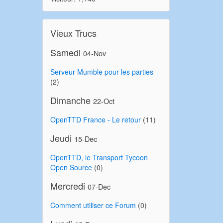
Vieux Trucs
Samedi
04-Nov
Serveur Mumble pour les parties
(2)
Dimanche
22-Oct
OpenTTD France - Le retour
(11)
Jeudi
15-Dec
OpenTTD, le Transport Tycoon
Open Source
(0)
Mercredi
07-Dec
Comment utiliser ce Forum
(0)