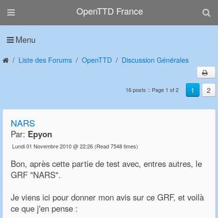
OpenTTD France
Menu
Liste des Forums
OpenTTD
Discussion Générales
1
2
16 posts :: Page 1 of 2
NARS
Par:
Epyon
Lundi 01 Novembre 2010 @ 22:26
(Read 7548 times)
Bon, après cette partie de test avec, entres autres, le
GRF "NARS".
Je viens ici pour donner mon avis sur ce GRF, et voilà
ce que j'en pense :