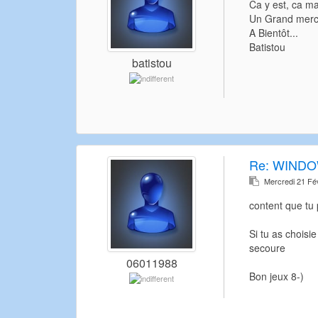
Ca y est, ca mar
Un Grand merc
A Bientôt...
Batistou
batistou
Re:
WINDO
Mercredi 21 Fé
content que tu 
Si tu as choisi
secoure
06011988
Bon jeux 8-)