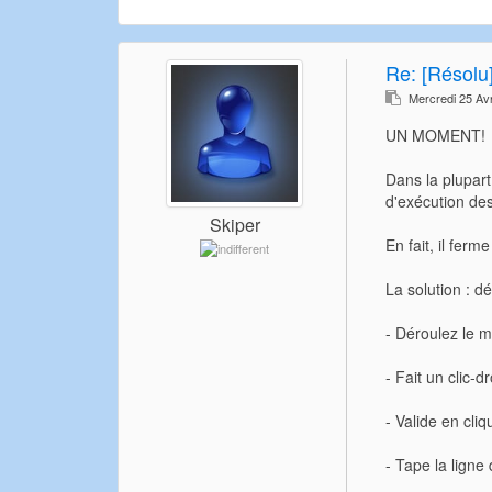
Re:
[Résolu]
Mercredi 25 Av
UN MOMENT!
Dans la plupar
d'exécution de
Skiper
En fait, il fer
La solution : d
- Déroulez le 
- Fait un clic-d
- Valide en cli
- Tape la lign