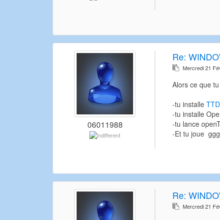
Re:
WINDO
Mercredi 21 Fé
Alors ce que tu 
-tu installe
TTD
-tu installe Op
-tu lance open
06011988
-Et tu joue ggg
Re:
WINDO
Mercredi 21 Fé