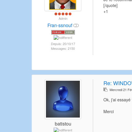
[/quote]
+1
Admin
Fran-ssnouf
Depuis: 20/10/17
Messages: 2150
Re:
WINDO
Mercredi 21 Fé
Ok, j'ai essayé
Merci
batistou