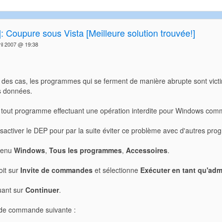
: Coupure sous Vista [Meilleure solution trouvée!]
ril 2007 @ 19:38
t des cas, les programmes qui se ferment de manière abrupte sont vict
s données.
me tout programme effectuant une opération interdite pour Windows com
ésactiver le DEP pour par la suite éviter ce problème avec d'autres pro
menu
Windows
,
Tous les programmes
,
Accessoires
.
roit sur
Invite de commandes
et sélectionne
Exécuter en tant qu'adm
quant sur
Continuer
.
e de commande suivante :