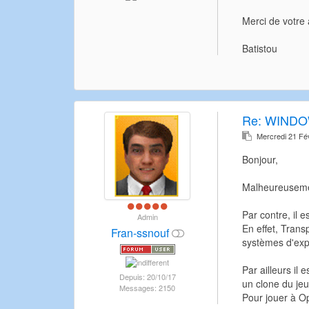
Merci de votre 
Batistou
Re:
WINDO
Mercredi 21 Fé
Bonjour,
Malheureusement
Par contre, il 
Admin
En effet, Trans
Fran-ssnouf
systèmes d'expl
Par ailleurs il
Depuis: 20/10/17
un clone du jeu
Messages: 2150
Pour jouer à Ope