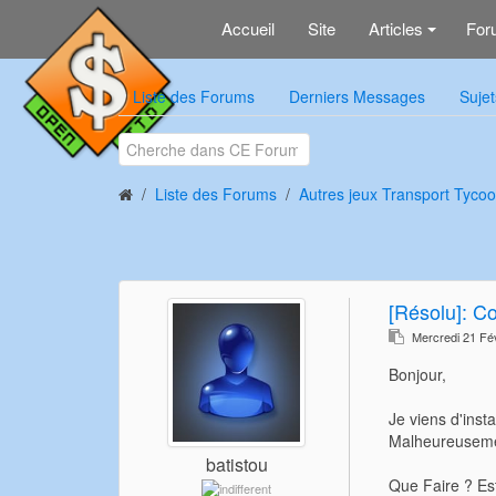
Accueil
Site
Articles
For
+
Liste des Forums
Derniers Messages
Sujet
Liste des Forums
Autres jeux Transport Tycoo
[Résolu]: Co
Mercredi 21 Fé
Bonjour,
Je viens d'insta
Malheureusemen
batistou
Que Faire ? Est