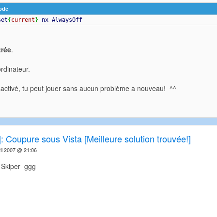
ode
set
{
current
}
nx AlwaysOff
trée
.
rdinateur.
activé, tu peut jouer sans aucun problème a nouveau! ^^
: Coupure sous Vista [Meilleure solution trouvée!]
il 2007 @ 21:06
 Skiper ggg