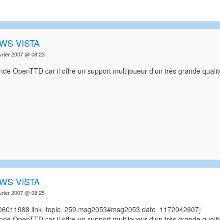
WS VISTA
vrier 2007 @ 08:23
e OpenTTD car il offre un support multijoueur d'un très grande qualit
WS VISTA
vrier 2007 @ 08:25
=06011988 link=topic=259.msg2053#msg2053 date=1172042607]
e OpenTTD car il offre un support multijoueur d'un très grande qualit