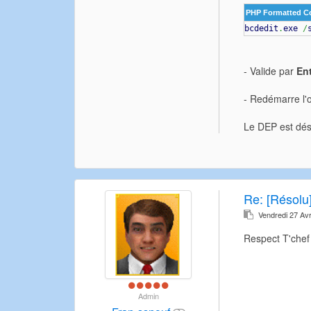
PHP Formatted C
bcdedit
.
exe
/
- Valide par
En
- Redémarre l'o
Le DEP est dés
Re:
[Résolu]
Vendredi 27 Avr
Respect T'chef
Admin