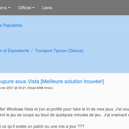
ums
Officiel
Liens
+
+
s Populaires
n et Équivalents
Transport Tycoon (Deluxe)
upure sous Vista [Meilleure solution trouvée!]
vrier 2007 @ 00:21
(Read 6586 times)
ller Windows Vista et j'en ai profité pour faire le tri de mes jeux. J'ai v
t le jeu se coupe au bout de quelques minutes de jeu. J'ai vraimant e
 ce qu'il existe un patch ou une mis a jour ???