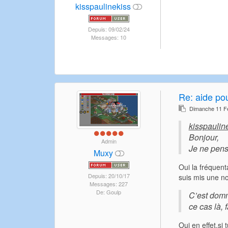
kisspaulinekiss
Depuis: 09/02/24
Messages: 10
Re:
aide po
Dimanche 11 Fé
kisspauline
Bonjour,
Admin
Je ne pens
Muxy
Oui la fréquent
Depuis: 20/10/17
suis mis une no
Messages: 227
De: Goulp
C’est domma
ce cas là, 
Oui en effet,si 