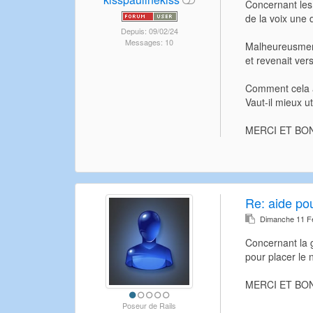
Concernant les 
de la voix une 
Depuis: 09/02/24
Messages: 10
Malheureusment, 
et revenait vers
Comment cela a
Vaut-il mieux ut
MERCI ET BO
Re:
aide po
Dimanche 11 Fé
Concernant la g
pour placer le 
MERCI ET BO
Poseur de Rails