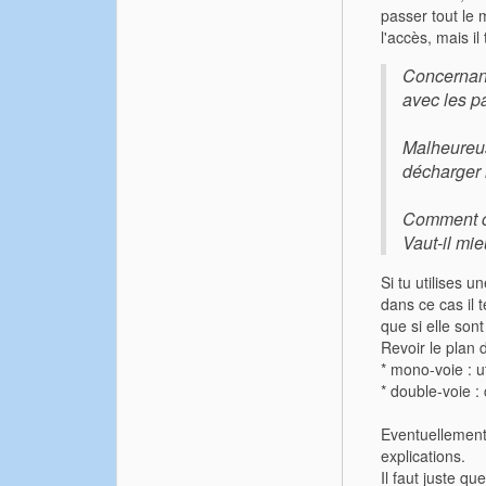
passer tout le 
l'accès, mais i
Concernant 
avec les pa
Malheureusm
décharger i
Comment ce
Vaut-il mie
Si tu utilises 
dans ce cas il 
que si elle sont 
Revoir le plan 
* mono-voie : u
* double-voie :
Eventuellement 
explications.
Il faut juste q