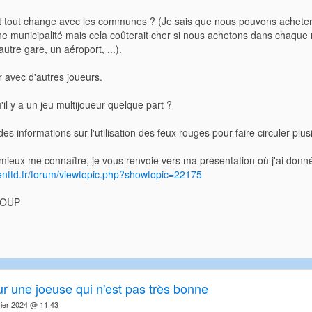
 tout change avec les communes ? (Je sais que nous pouvons acheter d
une municipalité mais cela coûterait cher si nous achetons dans chaque
utre gare, un aéroport, ...).
r avec d'autres joueurs.
'il y a un jeu multijoueur quelque part ?
es informations sur l'utilisation des feux rouges pour faire circuler plus
mieux me connaître, je vous renvoie vers ma présentation où j'ai donné 
enttd.fr/forum/viewtopic.php?showtopic=22175
COUP
ur une joeuse qui n'est pas très bonne
ier 2024 @ 11:43