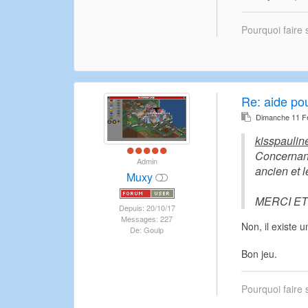
Pourquoi faire 
Re:
aide po
Dimanche 11 Fé
kisspauline
Concernant 
Admin
ancien et l
Muxy
MERCI E
Depuis: 20/10/17
Messages: 227
Non, il existe 
De: Goulp
Bon jeu.
Pourquoi faire 