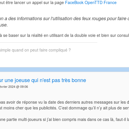
Peut être lancer un appel sur la page
FaceBook OpenTTD France
n a des informations sur l'utilisation des feux rouges pour faire c
use.
 se baser sur la réalité en utilisant de la double voie et bien sur consu
simple quand on peut faire compliqué ?
ur une joeuse qui n'est pas très bonne
vrier 2024 @ 09:06
as avoir de réponse vu la date des derniers autres messages sur les dif
st moins cher que les publicités. C’est dommage qu’il n’y ait plus de se
e partie multi-joueurs si j’ai bien compris mais dans ce cas là, faut-il l