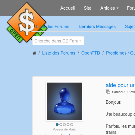
Accueil
Site
Articles
For
+
Liste des Forums
Derniers Messages
Sujet
Liste des Forums
OpenTTD
Problèmes / Qu
aide pour un
Samedi 10 Févr
Bonjour,
J'ai beaucoup 
Parfois, les m
Poseur de Rails
trains.