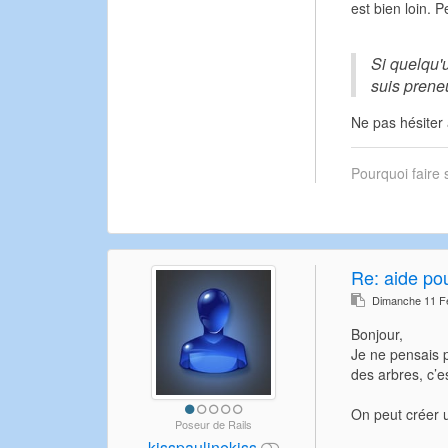
est bien loin. 
Si quelqu'u
suis prene
Ne pas hésiter à
Pourquoi faire 
Re:
aide po
Dimanche 11 Fé
Bonjour,
Je ne pensais p
des arbres, c’e
On peut créer un
Poseur de Rails
kisspaulinekiss