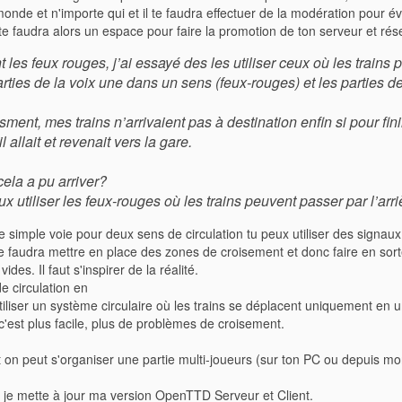
monde et n'importe qui et il te faudra effectuer de la modération pour év
l te faudra alors un espace pour faire la promotion de ton serveur et ré
les feux rouges, j’ai essayé des les utiliser ceux où les trains 
rties de la voix une dans un sens (feux-rouges) et les parties d
ent, mes trains n’arrivaient pas à destination enfin si pour finir
l allait et revenait vers la gare.
la a pu arriver?
ux utiliser les feux-rouges où les trains peuvent passer par l’arr
une simple voie pour deux sens de circulation tu peux utiliser des signau
te faudra mettre en place des zones de croisement et donc faire en so
vides. Il faut s'inspirer de la réalité.
de circulation en
tiliser un système circulaire où les trains se déplacent uniquement en 
 c'est plus facile, plus de problèmes de croisement.
on peut s'organiser une partie multi-joueurs (sur ton PC ou depuis mon
ue je mette à jour ma version OpenTTD Serveur et Client.