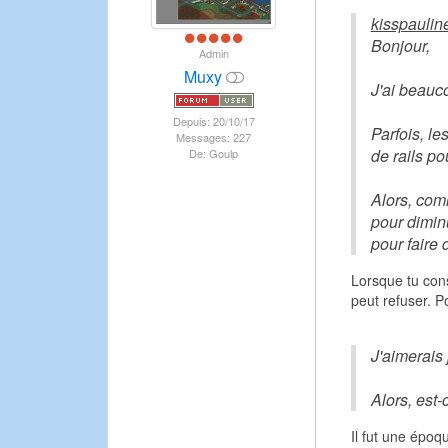
kisspauline
Bonjour,
Admin
Muxy
J'ai beauc
Depuis: 20/10/17
Parfois, l
Messages: 227
de rails pou
De: Goulp
Alors, com
pour dimin
pour faire 
Lorsque tu cons
peut refuser. P
J'aimerais 
Alors, est-
Il fut une époq