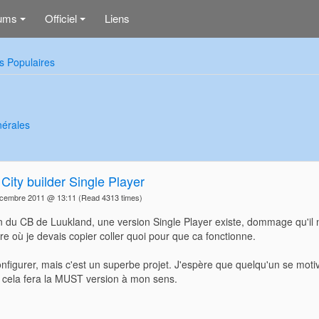
ums
Officiel
Liens
+
+
s Populaires
nérales
ity builder Single Player
écembre 2011 @ 13:11
(Read 4313 times)
n du CB de Luukland, une version Single Player existe, dommage qu'il n'y 
 où je devais copier coller quoi pour que ca fonctionne.
 configurer, mais c'est un superbe projet. J'espère que quelqu'un se moti
, cela fera la MUST version à mon sens.