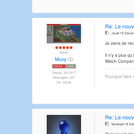
Re: Le nouv
Jeudi 15 Déce
Je viens de récu
Admin
Il n'y a plus qu
Muxy
Watch Company 
Depuis: 20/10/17
Pourquoi faire 
Messages: 227
De: Goulp
Re: Le nouv
Vendredi 16 D
Opé pour la tra