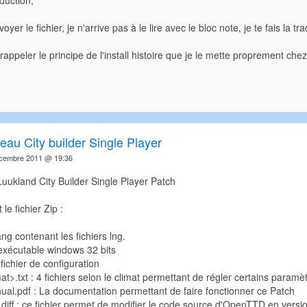
oyer le fichier, je n'arrive pas à le lire avec le bloc note, je te fais la 
 rappeler le principe de l'install histoire que je le mette proprement ch
eau City builder Single Player
écembre 2011 @ 19:36
 Luukland City Builder Single Player Patch
le fichier Zip :
ng contenant les fichiers lng.
'exécutable windows 32 bits
 fichier de configuration
t>.txt : 4 fichiers selon le climat permettant de régler certains paramèt
ual.pdf : La documentation permettant de faire fonctionner ce Patch
.diff : ce fichier permet de modifier le code source d'OpenTTD en version