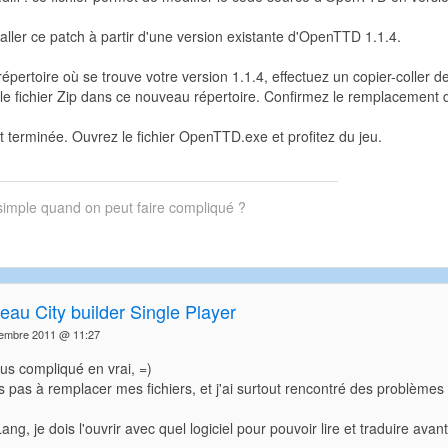
staller ce patch à partir d'une version existante d'OpenTTD 1.1.4.
 répertoire où se trouve votre version 1.1.4, effectuez un copier-colle
 fichier Zip dans ce nouveau répertoire. Confirmez le remplacement des
est terminée. Ouvrez le fichier OpenTTD.exe et profitez du jeu.
simple quand on peut faire compliqué ?
eau City builder Single Player
embre 2011 @ 11:27
us compliqué en vrai, =)
ns pas à remplacer mes fichiers, et j'ai surtout rencontré des problème
Lang, je dois l'ouvrir avec quel logiciel pour pouvoir lire et traduire avan