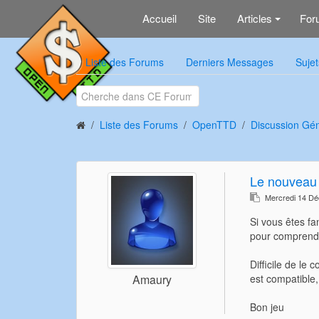
Accueil
Site
Articles
For
+
Liste des Forums
Derniers Messages
Sujet
Liste des Forums
OpenTTD
Discussion Gé
Le nouveau C
Mercredi 14 D
Si vous êtes fa
pour comprendre
Difficile de le
est compatible
Amaury
Bon jeu