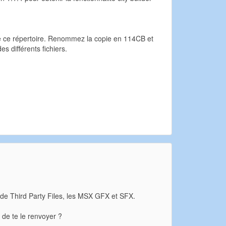
r de ce répertoire. Renommez la copie en 114CB et
 différents fichiers.
s de Third Party Files, les MSX GFX et SFX.
t de te le renvoyer ?