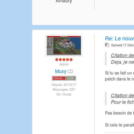
Amaury
Re: Le nouv
Samedi 17 Déc
Citation d
Deja, je ne
Admin
Muxy
Si tu as fait un
patch dans le n
Depuis: 20/10/17
Messages: 227
De: Goulp
Citation d
Pour le fic
Pas besoin de t
Si cela te para