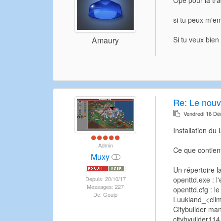
si tu peux m'env
Si tu veux bien
Amaury
Re: Le nouv
Vendredi 16 D
Installation du
Admin
Ce que contient 
Muxy
Un répertoire la
Depuis: 20/10/17
openttd.exe : l
Messages: 227
openttd.cfg : le
De: Goulp
Luukland_<clima
Citybuilder man
citybyuilder114