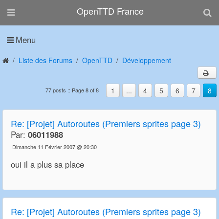
OpenTTD France
Menu
Liste des Forums
OpenTTD
Développement
1
...
4
5
6
7
8
77 posts :: Page 8 of 8
Re:
[Projet] Autoroutes (Premiers sprites page 3)
Par:
06011988
Dimanche 11 Février 2007 @ 20:30
oui il a plus sa place
Re:
[Projet] Autoroutes (Premiers sprites page 3)