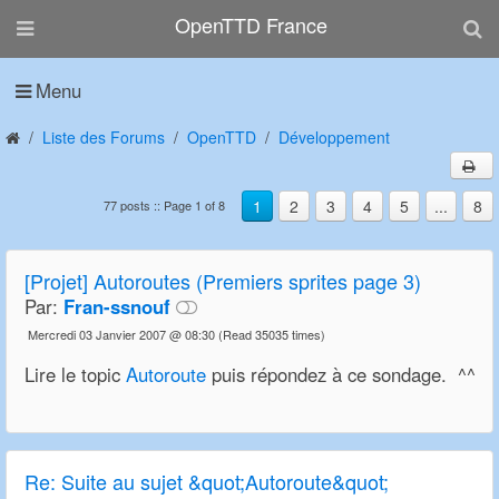
OpenTTD France
Menu
Liste des Forums
OpenTTD
Développement
1
2
3
4
5
...
8
77 posts :: Page 1 of 8
[Projet] Autoroutes (Premiers sprites page 3)
Par:
Fran-ssnouf
Mercredi 03 Janvier 2007 @ 08:30
(Read 35035 times)
Lire le topic
Autoroute
puis répondez à ce sondage. ^^
Re:
Suite au sujet &quot;Autoroute&quot;