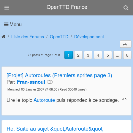
OpenTTD France
Menu
Liste des Forums
OpenTTD
Développement
1
2
3
4
5
...
8
77 posts :: Page 1 of 8
[Projet] Autoroutes (Premiers sprites page 3)
Par:
Fran-ssnouf
Mercredi 03 Janvier 2007 @ 08:30
(Read 35049 times)
Lire le topic
Autoroute
puis répondez à ce sondage. ^^
Re:
Suite au sujet &quot;Autoroute&quot;