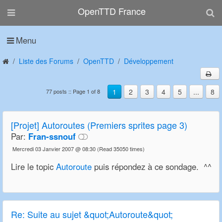
OpenTTD France
Menu
Liste des Forums
OpenTTD
Développement
1
2
3
4
5
...
8
77 posts :: Page 1 of 8
[Projet] Autoroutes (Premiers sprites page 3)
Par:
Fran-ssnouf
Mercredi 03 Janvier 2007 @ 08:30
(Read 35050 times)
Lire le topic
Autoroute
puis répondez à ce sondage. ^^
Re:
Suite au sujet &quot;Autoroute&quot;