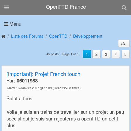
OpenTTD France
Menu
Liste des Forums
OpenTTD
Développement
1
2
3
4
5
45 posts :: Page 1 of 5
[Important]: Projet French touch
Par:
06011988
Mardi 16 Janvier 2007 @ 15:09
(Read 22788 times)
Salut a tous
Voila je suis en trains de travailler sur un projet un peu
spécial qui je suis sur rajouteras a openTTD un petit
plus