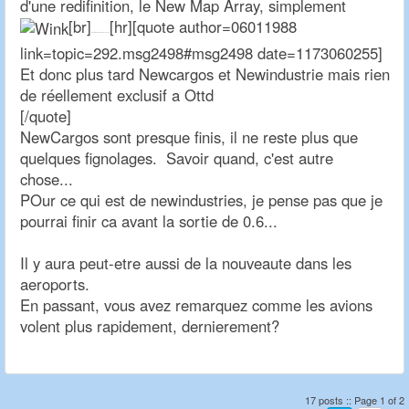
d'une redifinition, le New Map Array, simplement
[br]
[hr][quote author=06011988
Posts du: 05-03-2007, 19:54:43
link=topic=292.msg2498#msg2498 date=1173060255]
Et donc plus tard Newcargos et Newindustrie mais rien
de réellement exclusif a Ottd
[/quote]
NewCargos sont presque finis, il ne reste plus que
quelques fignolages. Savoir quand, c'est autre
chose...
POur ce qui est de newindustries, je pense pas que je
pourrai finir ca avant la sortie de 0.6...
Il y aura peut-etre aussi de la nouveaute dans les
aeroports.
En passant, vous avez remarquez comme les avions
volent plus rapidement, dernierement?
17 posts :: Page 1 of 2