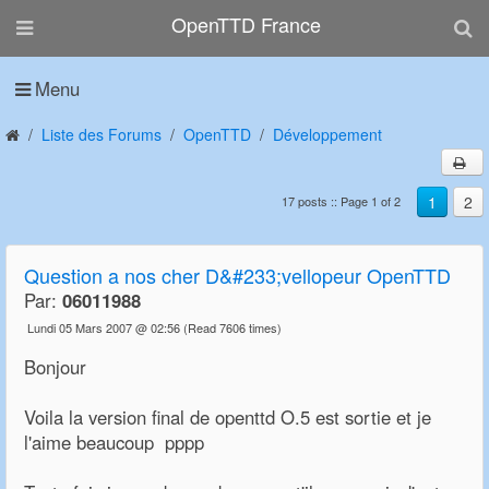
OpenTTD France
Menu
Liste des Forums
OpenTTD
Développement
1
2
17 posts :: Page 1 of 2
Question a nos cher D&#233;vellopeur OpenTTD
Par:
06011988
Lundi 05 Mars 2007 @ 02:56
(Read 7606 times)
Bonjour
Voila la version final de openttd O.5 est sortie et je
l'aime beaucoup pppp