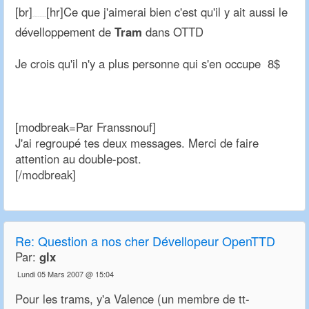
[br]
[hr]Ce que j'aimerai bien c'est qu'il y ait aussi le
Posts du: 05-03-2007, 10:52:39
dévelloppement de
Tram
dans OTTD
Je crois qu'il n'y a plus personne qui s'en occupe 8$
[modbreak=Par Franssnouf]
J'ai regroupé tes deux messages. Merci de faire
attention au double-post.
[/modbreak]
Re:
Question a nos cher Dévellopeur OpenTTD
Par:
glx
Lundi 05 Mars 2007 @ 15:04
Pour les trams, y'a Valence (un membre de tt-