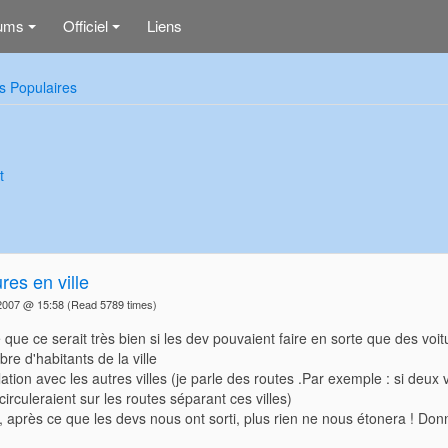
ums
Officiel
Liens
+
+
s Populaires
t
ures en ville
2007 @ 15:58
(Read 5789 times)
é que ce serait très bien si les dev pouvaient faire en sorte que des voitu
re d'habitants de la ville
lation avec les autres villes (je parle des routes .Par exemple : si deux
circuleraient sur les routes séparant ces villes)
i, après ce que les devs nous ont sorti, plus rien ne nous étonera ! Don