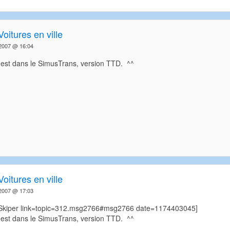
Voitures en ville
2007 @ 16:04
'est dans le SimusTrans, version TTD. ^^
Voitures en ville
2007 @ 17:03
=Skiper link=topic=312.msg2766#msg2766 date=1174403045]
'est dans le SimusTrans, version TTD. ^^