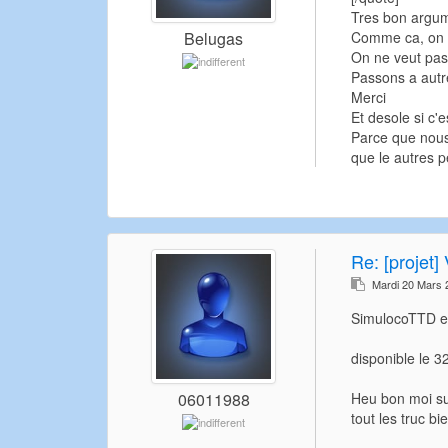
Tres bon argume
Comme ca, on a
Belugas
On ne veut pas
Passons a autr
Merci
Et desole si c'e
Parce que nous
que le autres p
Re:
[projet] 
Mardi 20 Mars 
SimulocoTTD en
disponible le 3
Heu bon moi sui
06011988
tout les truc b