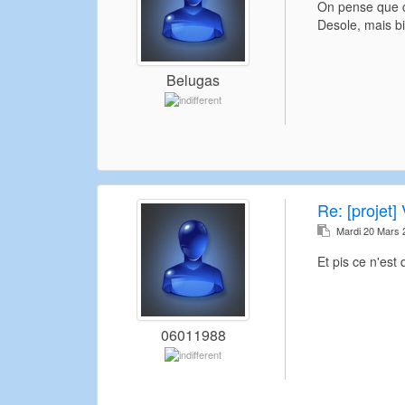
On pense que ce
Desole, mais b
Belugas
Re:
[projet] 
Mardi 20 Mars 
Et pis ce n'est
06011988