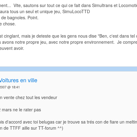
nt... Vite, sautons sur tout ce qui ce fait dans Simultrans et Locomo
ura tous un seul et unique jeu, SimuLocoTTD
 de bagnoles. Point.
e chose.
st cinglant, mais je deteste que les gens nous dise "Ben, c'est dans tel o
 avons notre propre jeu, avec notre propre environnement. Je compre
euvent avoir.
Voitures en ville
2007 @ 18:41
 vente chez tout les vendeur
2 mars ne le rater pas
s d'accord avec toi belugas car je trouve sa trés con de fiare un melt
ien de TTFF aille sur TT-forum ^^)