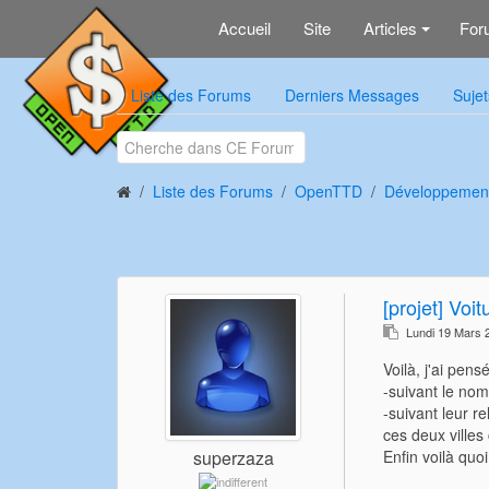
Accueil
Site
Articles
For
+
Liste des Forums
Derniers Messages
Sujet
Liste des Forums
OpenTTD
Développemen
[projet] Voit
Lundi 19 Mars 
Voilà, j'ai pens
-suivant le nomb
-suivant leur re
ces deux villes 
Enfin voilà quo
superzaza