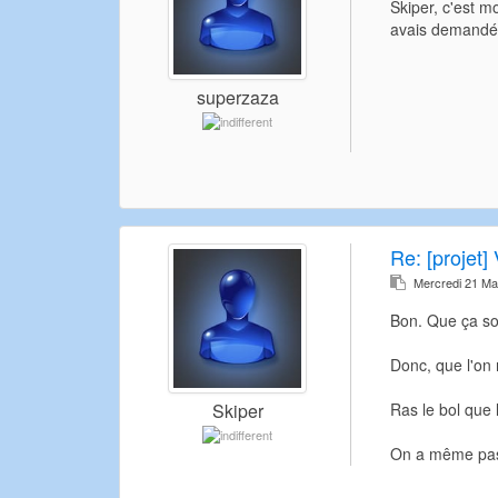
Skiper, c'est mo
avais demandé c
superzaza
Re:
[projet] 
Mercredi 21 Ma
Bon. Que ça so
Donc, que l'on 
Ras le bol que
Skiper
On a même pas l