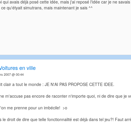
i qui avais déjà posé cette idée, mais j'ai reposé l'idée car je ne savais
e qu'étyait simutrans, mais maintenant je sais ^^
Voitures en ville
rs 2007 @ 00:44
it clair a tout le monde : JE N'AI PAS PROPOSE CETTE IDEE.
ne m'accuse pas encore de raconter n'importe quoi, ni de dire que je vou
 l'on me prenne pour un imbécile! >o
e droit de dire que telle fonctionnalité est déjà dans tel jeu?! Faut arrê