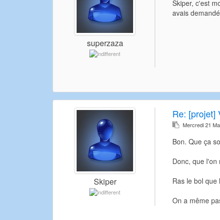
Skiper, c'est mo
avais demandé c
superzaza
Re:
[projet] 
Mercredi 21 Ma
Bon. Que ça so
Donc, que l'on 
Ras le bol que
Skiper
On a même pas l