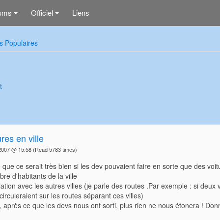
ums
Officiel
Liens
+
+
s Populaires
t
ures en ville
2007 @ 15:58
(Read 5783 times)
é que ce serait très bien si les dev pouvaient faire en sorte que des voitu
re d'habitants de la ville
lation avec les autres villes (je parle des routes .Par exemple : si deux
circuleraient sur les routes séparant ces villes)
i, après ce que les devs nous ont sorti, plus rien ne nous étonera ! Don