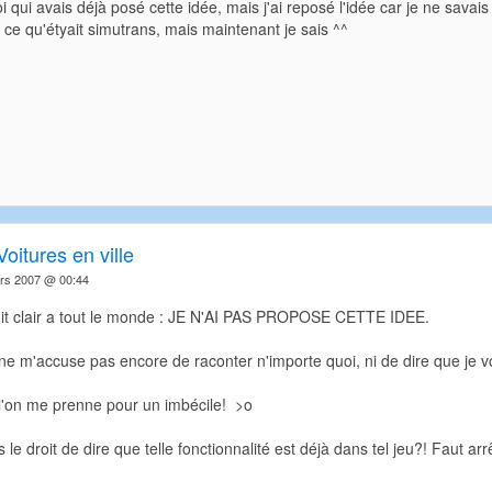
i qui avais déjà posé cette idée, mais j'ai reposé l'idée car je ne savais
e qu'étyait simutrans, mais maintenant je sais ^^
Voitures en ville
rs 2007 @ 00:44
it clair a tout le monde : JE N'AI PAS PROPOSE CETTE IDEE.
ne m'accuse pas encore de raconter n'importe quoi, ni de dire que je vou
 l'on me prenne pour un imbécile! >o
e droit de dire que telle fonctionnalité est déjà dans tel jeu?! Faut arrê