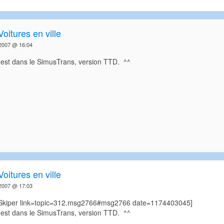
Voitures en ville
2007 @ 16:04
'est dans le SimusTrans, version TTD. ^^
Voitures en ville
2007 @ 17:03
=Skiper link=topic=312.msg2766#msg2766 date=1174403045]
'est dans le SimusTrans, version TTD. ^^