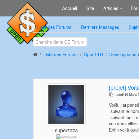
Accueil
Site
Articles
For
+
Liste des Forums
Derniers Messages
Sujet
Liste des Forums
OpenTTD
Développemen
[projet] Voit
Lundi 19 Mars 
Voilà, j'ai pens
-suivant le nomb
-suivant leur re
ces deux villes 
Enfin voilà quo
superzaza