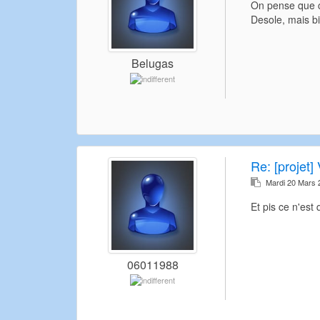
On pense que ce
Desole, mais b
Belugas
Re:
[projet] 
Mardi 20 Mars 
Et pis ce n'est
06011988