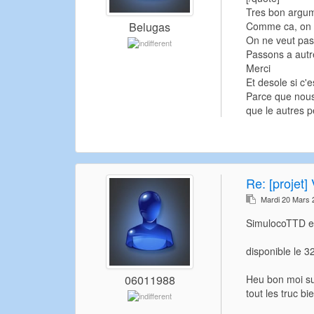
Tres bon argume
Comme ca, on a
Belugas
On ne veut pas
Passons a autr
Merci
Et desole si c'e
Parce que nous
que le autres p
Re:
[projet] 
Mardi 20 Mars 
SimulocoTTD en
disponible le 3
Heu bon moi sui
06011988
tout les truc b