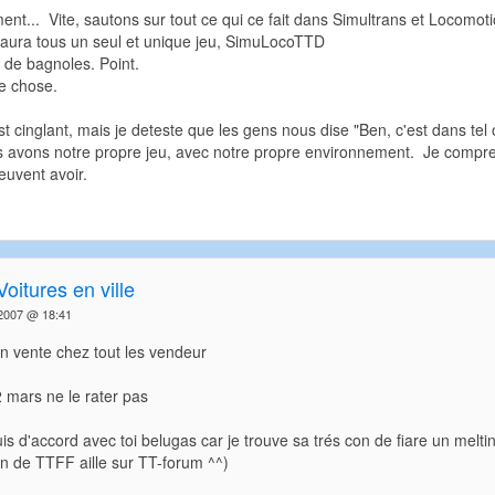
nt... Vite, sautons sur tout ce qui ce fait dans Simultrans et Locomo
ura tous un seul et unique jeu, SimuLocoTTD
 de bagnoles. Point.
e chose.
st cinglant, mais je deteste que les gens nous dise "Ben, c'est dans tel o
 avons notre propre jeu, avec notre propre environnement. Je compre
euvent avoir.
Voitures en ville
2007 @ 18:41
 vente chez tout les vendeur
2 mars ne le rater pas
s d'accord avec toi belugas car je trouve sa trés con de fiare un melt
ien de TTFF aille sur TT-forum ^^)